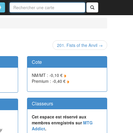
Nom
de
on
vancé
Rechercher
la
carte
201. Fists of the Anvil →
Cote
NM/MT : -0,10 €
Premium : -0,40 €
Classeurs
Cet espace est réservé aux
membres enregistrés sur
MTG
Addict
.
ay