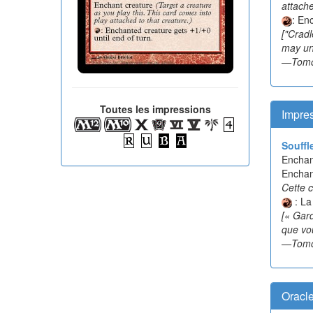
attache
: En
["Cradl
may un
—Tomor
Toutes les impressions
Impres
Souffl
Enchan
Enchan
Cette c
: La
[« Gar
que vo
—Tomor
Oracl