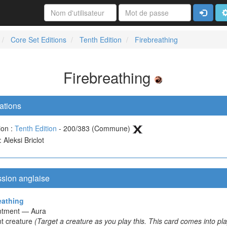
Connexi
A
Core Set Editions
Tenth Edition
Firebreathing
Firebreathing
ations
ion :
Tenth Edition
- 200/383 (Commune)
: Aleksi Briclot
ssion anglaise
eathing
ntment — Aura
t creature
(Target a creature as you play this. This card comes into pl