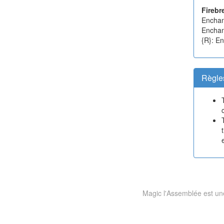
Firebr
Enchan
Enchan
{R}: En
Règle
Magic l'Assemblée est une 