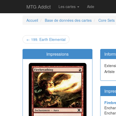
MTG Addict
Les cartes
Aide
Accueil
Base de données des cartes
Core Sets
← 199. Earth Elemental
Impressions
Inform
Extens
Artiste 
Impre
Firebr
Encha
Enchan