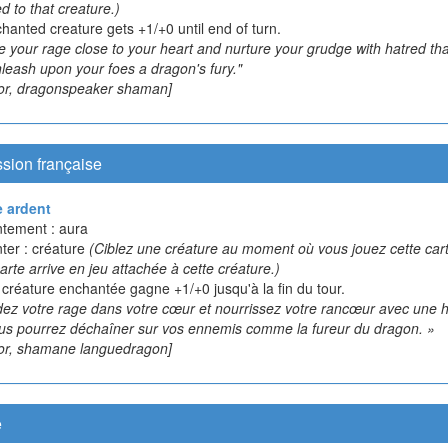
d to that creature.)
chanted creature gets +1/+0 until end of turn.
e your rage close to your heart and nurture your grudge with hatred th
leash upon your foes a dragon's fury."
, dragonspeaker shaman]
sion française
e ardent
tement : aura
ter : créature
(Ciblez une créature au moment où vous jouez cette cart
arte arrive en jeu attachée à cette créature.)
 créature enchantée gagne +1/+0 jusqu'à la fin du tour.
dez votre rage dans votre cœur et nourrissez votre rancœur avec une 
us pourrez déchaîner sur vos ennemis comme la fureur du dragon. »
, shamane languedragon]
e