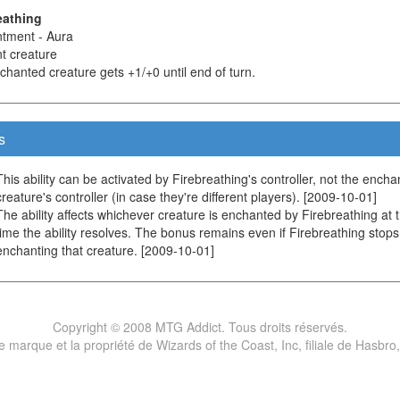
eathing
tment - Aura
t creature
chanted creature gets +1/+0 until end of turn.
s
This ability can be activated by Firebreathing's controller, not the ench
creature's controller (in case they're different players). [2009-10-01]
The ability affects whichever creature is enchanted by Firebreathing at 
time the ability resolves. The bonus remains even if Firebreathing stops
enchanting that creature. [2009-10-01]
Copyright © 2008 MTG Addict. Tous droits réservés.
marque et la propriété de Wizards of the Coast, Inc, filiale de Hasbro,