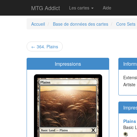
MTG Addict
Les cartes
Aide
Accueil
Base de données des cartes
Core Sets
← 364. Plains
Impressions
Inform
Extens
Artiste
Impre
Plains
Basic 