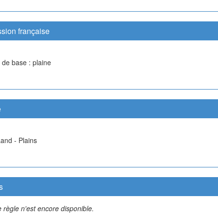
sion française
 de base : plaine
e
and - Plains
s
 règle n'est encore disponible.