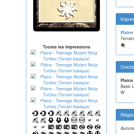
Impres
Plaine
Terrain
Toutes les impressions
Oracl
Plains
Basic L
W
Règle
Aucune