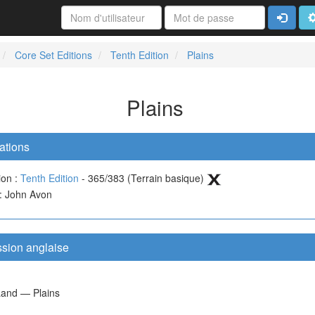
Connexi
A
Core Set Editions
Tenth Edition
Plains
Plains
ations
ion :
Tenth Edition
- 365/383 (Terrain basique)
 : John Avon
ssion anglaise
Land — Plains