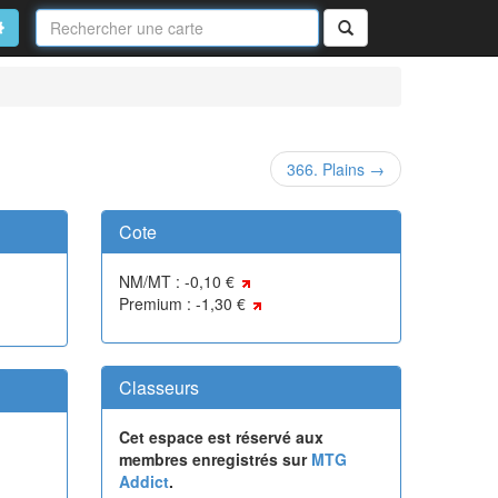
Nom
de
on
vancé
Rechercher
la
carte
366. Plains →
Cote
NM/MT : -0,10 €
Premium : -1,30 €
Classeurs
Cet espace est réservé aux
membres enregistrés sur
MTG
Addict
.