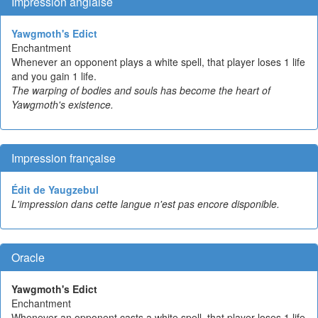
Impression anglaise
Yawgmoth's Edict
Enchantment
Whenever an opponent plays a white spell, that player loses 1 life
and you gain 1 life.
The warping of bodies and souls has become the heart of
Yawgmoth's existence.
Impression française
Édit de Yaugzebul
L'impression dans cette langue n'est pas encore disponible.
Oracle
Yawgmoth's Edict
Enchantment
Whenever an opponent casts a white spell, that player loses 1 life