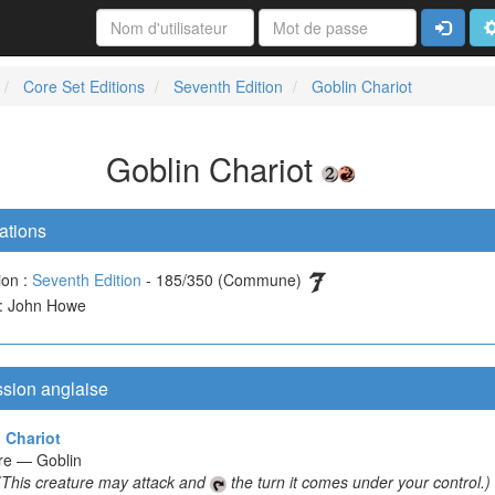
Connexi
A
Core Set Editions
Seventh Edition
Goblin Chariot
Goblin Chariot
ations
ion :
Seventh Edition
- 185/350 (Commune)
e : John Howe
ssion anglaise
 Chariot
re — Goblin
(This creature may attack and
the turn it comes under your control.)