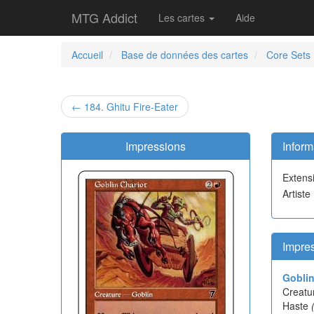
MTG Addict
Les cartes
Aide
Accueil
Base de données des cartes
Core Sets
← 184. Ghitu Fire-Eater
Impressions
Inform
Extens
Artist
Impre
Goblin
Creatu
Haste