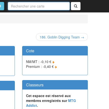
Nom
de
on
vancé
Rechercher
la
carte
186. Goblin Digging Team →
Cote
NM/MT : -0,10 €
Premium : -0,40 €
Classeurs
Cet espace est réservé aux
membres enregistrés sur
MTG
Addict
.