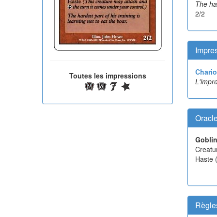
The har
2/2
Impres
Chario
Toutes les impressions
L'impre
Oracl
Goblin
Creatur
Haste (
Règle