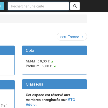
Nom
de
on
vancé
Rechercher
la
carte
225. Tremor →
Cote
NM/MT : 0,30 €
Premium : 2,00 €
Classeurs
Cet espace est réservé aux
membres enregistrés sur
MTG
Addict
.
 that