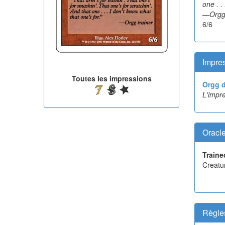
one . .
—Orgg 
6/6
Impres
Toutes les impressions
Orgg 
L'impre
Oracl
Traine
Creatu
Règle