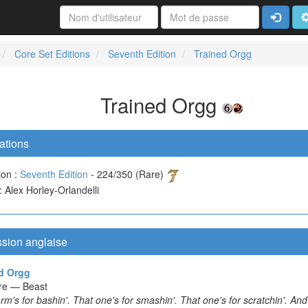
Connexi
A
Core Set Editions
Seventh Edition
Trained Orgg
Trained Orgg
ations
ion :
Seventh Edition
- 224/350 (Rare)
 : Alex Horley-Orlandelli
ssion anglaise
d Orgg
re — Beast
rm's for bashin'. That one's for smashin'. That one's for scratchin'. And