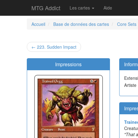
MTG Addict
Les cartes
Aide
Accueil
Base de données des cartes
Core Sets
← 223. Sudden Impact
Impressions
Inform
Extens
Artiste
Impre
Traine
Creatu
"That a