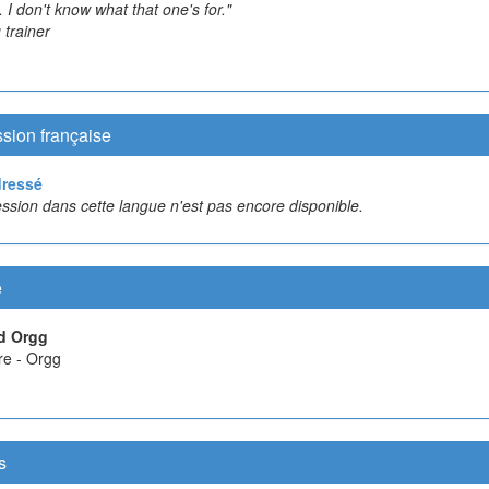
 . I don't know what that one's for."
trainer
sion française
dressé
ssion dans cette langue n'est pas encore disponible.
e
d Orgg
re - Orgg
s