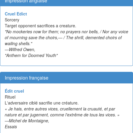
Impression anglaise
Cruel Edict
Sorcery
Target opponent sacrifices a creature.
"No mockeries now for them; no prayers nor bells, / Nor any voice
of mourning save the choirs,— / The shrill, demented choirs of
wailing shells."
—Wilfred Owen,
"Anthem for Doomed Youth"
Impression française
Édit cruel
Rituel
L'adversaire ciblé sacrifie une créature.
« Je hais, entre autres vices, cruellement la cruauté, et par
nature et par jugement, comme l'extrême de tous les vices. »
—Michel de Montaigne,
Essais