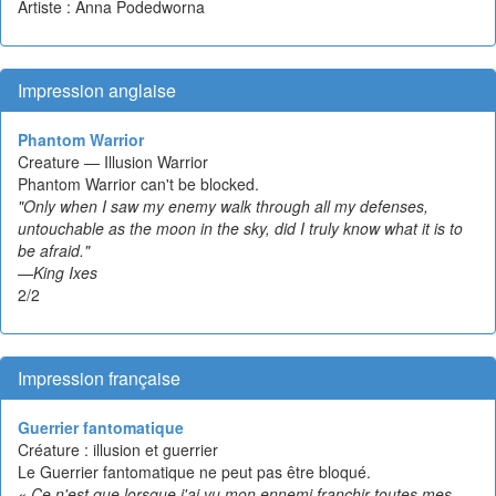
Artiste : Anna Podedworna
Impression anglaise
Phantom Warrior
Creature — Illusion Warrior
Phantom Warrior can't be blocked.
"Only when I saw my enemy walk through all my defenses,
untouchable as the moon in the sky, did I truly know what it is to
be afraid."
—King Ixes
2/2
Impression française
Guerrier fantomatique
Créature : illusion et guerrier
Le Guerrier fantomatique ne peut pas être bloqué.
« Ce n'est que lorsque j'ai vu mon ennemi franchir toutes mes