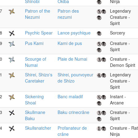
Shinobi
Okiba
Ninja
7
Patron of the
Patron des
Legendary
Nezumi
nezumi
Creature -
Spirit
8
Psychic Spear
Lance psychique
Sorcery
9
Pus Kami
Kami de pus
Creature -
Spirit
0
Scourge of
Plaie de Numai
Creature -
Numai
Demon Spirit
1
Shirei, Shizo's
Shirei, pourvoyeur
Legendary
Caretaker
de Shizo
Creature -
Spirit
2
Sickening
Banc maladif
Instant -
Shoal
Arcane
3
Skullmane
Baku crinecrâne
Creature -
Baku
Spirit
4
Skullsnatcher
Profanateur de
Creature - Rat
crâne
Ninja