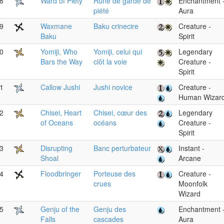
8
Ward of Piety
Rune de garde de
Enchantment 
piété
Aura
9
Waxmane
Baku crinecire
Creature -
Baku
Spirit
0
Yomiji, Who
Yomiji, celui qui
Legendary
Bars the Way
clôt la voie
Creature -
Spirit
1
Callow Jushi
Jushi novice
Creature -
Human Wizar
2
Chisei, Heart
Chisei, cœur des
Legendary
of Oceans
océans
Creature -
Spirit
3
Disrupting
Banc perturbateur
Instant -
Shoal
Arcane
4
Floodbringer
Porteuse des
Creature -
crues
Moonfolk
Wizard
5
Genju of the
Genju des
Enchantment 
Falls
cascades
Aura