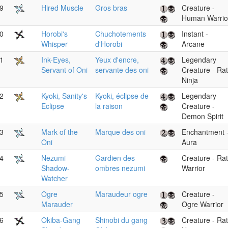
9
Hired Muscle
Gros bras
Creature -
Human Warrio
0
Horobi's
Chuchotements
Instant -
Whisper
d'Horobi
Arcane
1
Ink-Eyes,
Yeux d'encre,
Legendary
Servant of Oni
servante des oni
Creature - Rat
Ninja
2
Kyoki, Sanity's
Kyoki, éclipse de
Legendary
Eclipse
la raison
Creature -
Demon Spirit
3
Mark of the
Marque des oni
Enchantment 
Oni
Aura
4
Nezumi
Gardien des
Creature - Rat
Shadow-
ombres nezumi
Warrior
Watcher
5
Ogre
Maraudeur ogre
Creature -
Marauder
Ogre Warrior
6
Okiba-Gang
Shinobi du gang
Creature - Rat