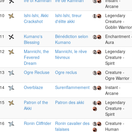
09
Ire of Kaminari
Ire de Kaminari
Instant -
Arcane
10
Ishi-Ishi, Akki
Ishi-Ishi, tireur
Legendary
Crackshot
d'élite akki
Creature -
Goblin Warrior
11
Kumano's
Bénédiction selon
Enchantment 
Blessing
Kumano
Aura
12
Mannichi, the
Mannichi, le rêve
Legendary
Fevered
fièvreux
Creature -
Dream
Spirit
13
Ogre Recluse
Ogre reclus
Creature -
Ogre Warrior
14
Overblaze
Surenflammement
Instant -
Arcane
15
Patron of the
Patron des akki
Legendary
Akki
Creature -
Spirit
16
Ronin Cliffrider
Ronin cavalier des
Creature -
falaises
Human