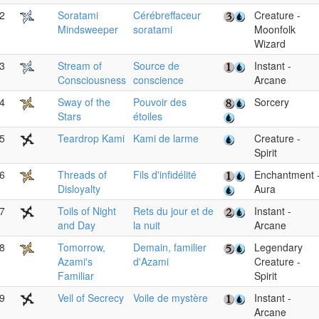
2
Soratami
Cérébreffaceur
Creature -
Mindsweeper
soratami
Moonfolk
Wizard
3
Stream of
Source de
Instant -
Consciousness
conscience
Arcane
4
Sway of the
Pouvoir des
Sorcery
Stars
étoiles
5
Teardrop Kami
Kami de larme
Creature -
Spirit
6
Threads of
Fils d'infidélité
Enchantment 
Disloyalty
Aura
7
Toils of Night
Rets du jour et de
Instant -
and Day
la nuit
Arcane
8
Tomorrow,
Demain, familier
Legendary
Azami's
d'Azami
Creature -
Familiar
Spirit
9
Veil of Secrecy
Voile de mystère
Instant -
Arcane