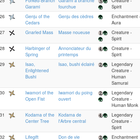
25
Forked-Branch
Garami à branche
Creature -
Garami
fourchue
Spirit
26
Genju of the
Genju des cèdres
Enchantment 
Cedars
Aura
27
Gnarled Mass
Masse noueuse
Creature -
Spirit
28
Harbinger of
Annonciateur du
Creature -
Spring
printemps
Spirit
29
Isao,
Isao, bushi éclairé
Legendary
Enlightened
Creature -
Bushi
Human
Samurai
30
Iwamori of the
Iwamori du poing
Legendary
Open Fist
ouvert
Creature -
Human Monk
31
Kodama of the
Kodama de
Legendary
Center Tree
l'Arbre central
Creature -
Spirit
32
Lifegift
Don de vie
Enchantment