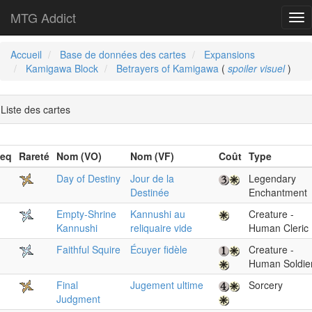
MTG Addict
Tog
nav
Accueil
Base de données des cartes
Expansions
Kamigawa Block
Betrayers of Kamigawa
(
spoiler visuel
)
Liste des cartes
eq
Rareté
Nom (VO)
Nom (VF)
Coût
Type
Day of Destiny
Jour de la
Legendary
Destinée
Enchantment
Empty-Shrine
Kannushi au
Creature -
Kannushi
reliquaire vide
Human Cleric
Faithful Squire
Écuyer fidèle
Creature -
Human Soldie
Final
Jugement ultime
Sorcery
Judgment