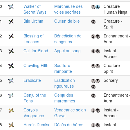
0
Walker of
Marcheuse des
Creature -
Secret Ways
voies secrètes
Human Ninja
1
Bile Urchin
Oursin de bile
Creature -
Spirit
2
Blessing of
Bénédiction de
Enchantment 
Leeches
sangsues
Aura
3
Call for Blood
Appel au sang
Instant -
Arcane
4
Crawling Filth
Souillure
Creature -
rampante
Spirit
5
Eradicate
Éradication
Sorcery
rigoureuse
6
Genju of the
Genju des
Enchantment 
Fens
maremmes
Aura
7
Goryo's
Vengeance selon
Instant -
Vengeance
Goryo
Arcane
8
Hero's Demise
Décès du héros
Instant