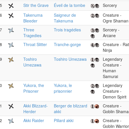
5
Stir the Grave
Éveil de la tombe
Sorcery
6
Takenuma
Saigneur de
Creature -
Bleeder
Takenuma
Ogre Shaman
7
Three
Trois tragédies
Sorcery -
Tragedies
Arcane
8
Throat Slitter
Tranche-gorge
Creature - Rat
Ninja
9
Toshiro
Toshiro Umezawa
Legendary
Umezawa
Creature -
Human
Samurai
0
Yukora, the
Yukora, le
Legendary
Prisoner
prisonnier
Creature -
Demon Spirit
1
Akki Blizzard-
Berger de blizzard
Creature -
Herder
akki
Goblin Shama
2
Akki Raider
Pillard akki
Creature -
Goblin Warrior