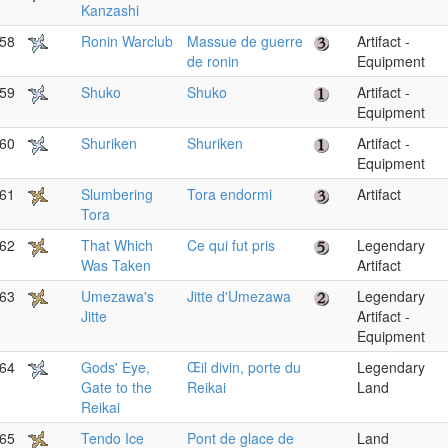
Kanzashi
58
Ronin Warclub
Massue de guerre
Artifact -
de ronin
Equipment
59
Shuko
Shuko
Artifact -
Equipment
60
Shuriken
Shuriken
Artifact -
Equipment
61
Slumbering
Tora endormi
Artifact
Tora
62
That Which
Ce qui fut pris
Legendary
Was Taken
Artifact
63
Umezawa's
Jitte d'Umezawa
Legendary
Jitte
Artifact -
Equipment
64
Gods' Eye,
Œil divin, porte du
Legendary
Gate to the
Reikai
Land
Reikai
65
Tendo Ice
Pont de glace de
Land