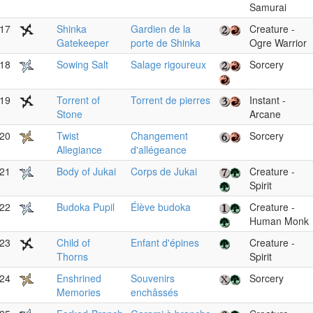
Samurai
17
Shinka
Gardien de la
Creature -
Gatekeeper
porte de Shinka
Ogre Warrior
18
Sowing Salt
Salage rigoureux
Sorcery
19
Torrent of
Torrent de pierres
Instant -
Stone
Arcane
20
Twist
Changement
Sorcery
Allegiance
d'allégeance
21
Body of Jukai
Corps de Jukai
Creature -
Spirit
22
Budoka Pupil
Élève budoka
Creature -
Human Monk
23
Child of
Enfant d'épines
Creature -
Thorns
Spirit
24
Enshrined
Souvenirs
Sorcery
Memories
enchâssés