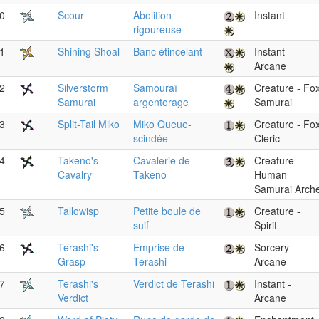
0
Scour
Abolition
Instant
rigoureuse
1
Shining Shoal
Banc étincelant
Instant -
Arcane
2
Silverstorm
Samouraï
Creature - Fo
Samurai
argentorage
Samurai
3
Split-Tail Miko
Miko Queue-
Creature - Fo
scindée
Cleric
4
Takeno's
Cavalerie de
Creature -
Cavalry
Takeno
Human
Samurai Arch
5
Tallowisp
Petite boule de
Creature -
suif
Spirit
6
Terashi's
Emprise de
Sorcery -
Grasp
Terashi
Arcane
7
Terashi's
Verdict de Terashi
Instant -
Verdict
Arcane