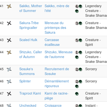
41
Sakiko, Mother
Sakiko, mère de
Legendary
of Summer
l'été
Creature -
Snake Shama
42
Sakura-Tribe
Meneuse du
Creature -
Springcaller
printemps des
Snake Shama
Sakura
43
Scaled Hulk
Carcasse
Creature -
écailleuse
Spirit
44
Shizuko, Caller
Shizuko, Meneuse
Legendary
of Autumn
de l'automne
Creature -
Snake Shama
45
Sosuke's
Recrutement de
Sorcery
Summons
Sosuke
46
Splinter
Démantèlement
Sorcery
rigoureux
47
Traproot Kami
Kami de racine-
Creature -
piège
Spirit
48
Unchecked
Croissance
Instant -