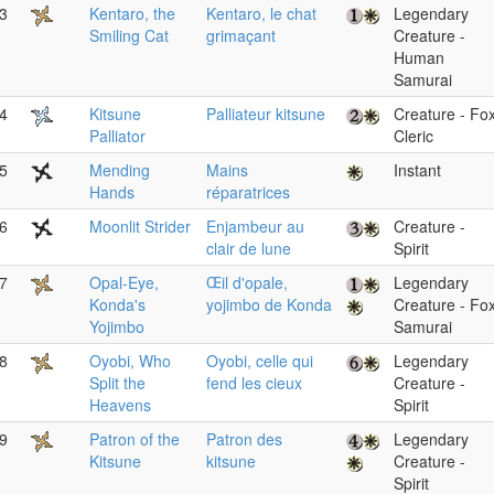
3
Kentaro, the
Kentaro, le chat
Legendary
Smiling Cat
grimaçant
Creature -
Human
Samurai
4
Kitsune
Palliateur kitsune
Creature - Fo
Palliator
Cleric
5
Mending
Mains
Instant
Hands
réparatrices
6
Moonlit Strider
Enjambeur au
Creature -
clair de lune
Spirit
7
Opal-Eye,
Œil d'opale,
Legendary
Konda's
yojimbo de Konda
Creature - Fo
Yojimbo
Samurai
8
Oyobi, Who
Oyobi, celle qui
Legendary
Split the
fend les cieux
Creature -
Heavens
Spirit
9
Patron of the
Patron des
Legendary
Kitsune
kitsune
Creature -
Spirit