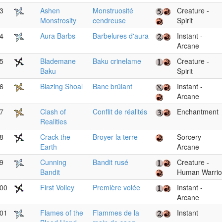
3
Ashen
Monstruosité
Creature -
Monstrosity
cendreuse
Spirit
4
Aura Barbs
Barbelures d'aura
Instant -
Arcane
5
Blademane
Baku crinelame
Creature -
Baku
Spirit
6
Blazing Shoal
Banc brûlant
Instant -
Arcane
7
Clash of
Conflit de réalités
Enchantment
Realities
8
Crack the
Broyer la terre
Sorcery -
Earth
Arcane
9
Cunning
Bandit rusé
Creature -
Bandit
Human Warrio
00
First Volley
Première volée
Instant -
Arcane
01
Flames of the
Flammes de la
Instant