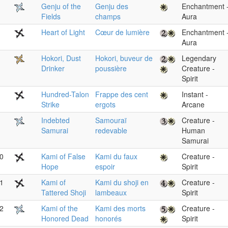
Genju of the
Genju des
Enchantment 
Fields
champs
Aura
Heart of Light
Cœur de lumière
Enchantment 
Aura
Hokori, Dust
Hokori, buveur de
Legendary
Drinker
poussière
Creature -
Spirit
Hundred-Talon
Frappe des cent
Instant -
Strike
ergots
Arcane
Indebted
Samouraï
Creature -
Samurai
redevable
Human
Samurai
0
Kami of False
Kami du faux
Creature -
Hope
espoir
Spirit
1
Kami of
Kami du shoji en
Creature -
Tattered Shoji
lambeaux
Spirit
2
Kami of the
Kami des morts
Creature -
Honored Dead
honorés
Spirit