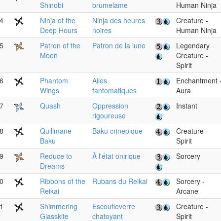
Shinobi
brumelame
Human Ninja
4
Ninja of the
Ninja des heures
Creature -
Deep Hours
noires
Human Ninja
5
Patron of the
Patron de la lune
Legendary
Moon
Creature -
Spirit
6
Phantom
Ailes
Enchantment 
Wings
fantomatiques
Aura
7
Quash
Oppression
Instant
rigoureuse
8
Quillmane
Baku crinepique
Creature -
Baku
Spirit
9
Reduce to
À l'état onirique
Sorcery
Dreams
0
Ribbons of the
Rubans du Reikai
Sorcery -
Reikai
Arcane
1
Shimmering
Escoufleverre
Creature -
Glasskite
chatoyant
Spirit