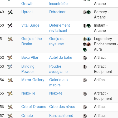
Growth
incontrôlée
Arcane
49
Uproot
Déraciner
Sorcery -
Arcane
50
Vital Surge
Déferlement
Instant -
revitalisant
Arcane
51
Genju of the
Genju du
Legendary
Realm
royaume
Enchantment 
Aura
52
Baku Altar
Autel du baku
Artifact
53
Blinding
Poudre
Artifact -
Powder
aveuglante
Equipment
54
Mirror Gallery
Galerie aux
Artifact
miroirs
55
Neko-Te
Neko-te
Artifact -
Equipment
56
Orb of Dreams
Orbe des rêves
Artifact
57
Ornate
Kanzashi orné
Artifact