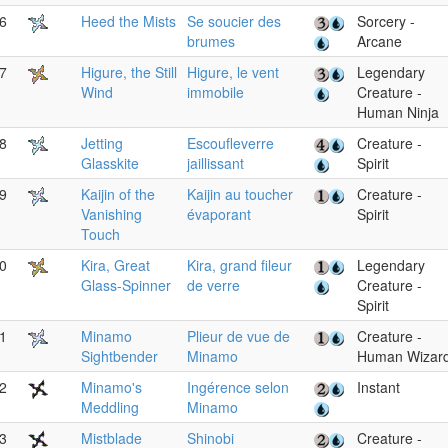
6
Heed the Mists
Se soucier des
Sorcery -
brumes
Arcane
7
Higure, the Still
Higure, le vent
Legendary
Wind
immobile
Creature -
Human Ninja
8
Jetting
Escoufleverre
Creature -
Glasskite
jaillissant
Spirit
9
Kaijin of the
Kaijin au toucher
Creature -
Vanishing
évaporant
Spirit
Touch
0
Kira, Great
Kira, grand fileur
Legendary
Glass-Spinner
de verre
Creature -
Spirit
1
Minamo
Plieur de vue de
Creature -
Sightbender
Minamo
Human Wizar
2
Minamo's
Ingérence selon
Instant
Meddling
Minamo
3
Mistblade
Shinobi
Creature -