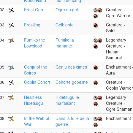
Blood Hand
main de sang
02
Frost Ogre
Ogre du gel
Creature -
Ogre Warrior
03
Frostling
Gelbionte
Creature -
Spirit
04
Fumiko the
Fumiko la
Legendary
Lowblood
manante
Creature -
Human
Samurai
05
Genju of the
Genju des cimes
Enchantment 
Spires
Aura
06
Goblin Cohort
Cohorte gobeline
Creature -
Goblin Warrior
07
Heartless
Hidetsugu le
Legendary
Hidetsugu
malfaisant
Creature -
Ogre Shaman
08
In the Web of
Dans la toile de la
Enchantment
War
guerre