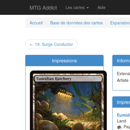
MTG Addict
Les cartes
Aide
Accueil
Base de données des cartes
Expansion
← 19. Surge Conductor
Impressions
Inform
Extens
Artiste
Impre
Eumid
Land
, Pa