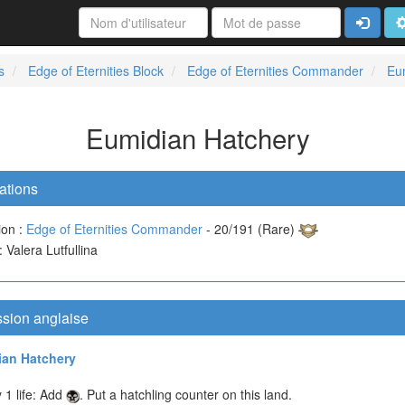
Connexi
A
s
Edge of Eternities Block
Edge of Eternities Commander
Eu
Eumidian Hatchery
ations
ion :
Edge of Eternities Commander
- 20/191 (Rare)
 : Valera Lutfullina
ssion anglaise
ian Hatchery
y 1 life: Add
. Put a hatchling counter on this land.