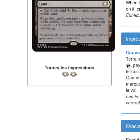
When th
on it, 
Eumidia
Impres
Couvo
Terrain
, pa
Toutes les impressions
terrain.
Quand 
marqueu
le vol.
Les Eum
verront
Oracl