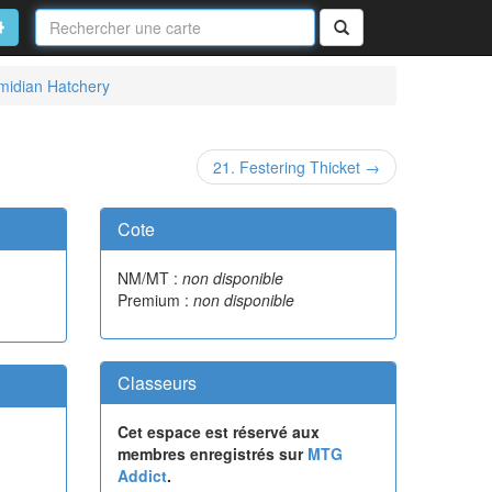
Nom
de
on
vancé
Rechercher
la
carte
midian Hatchery
21. Festering Thicket →
Cote
NM/MT :
non disponible
Premium :
non disponible
Classeurs
Cet espace est réservé aux
membres enregistrés sur
MTG
Addict
.