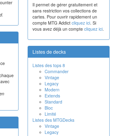
counter
Il permet de gérer gratuitement et
sans restriction vos collections de
d.
cartes. Pour ouvrir rapidement un
compte MTG Addict
cliquez ici
. Si
vous avez déjà un compte
cliquez ici
.
Listes de decks
 ce
Listes des tops 8
Commander
 chaque
Vintage
 avec
Legacy
Modern
 en
Extends
Standard
Bloc
Limité
Listes des MTGDecks
Vintage
Legacy