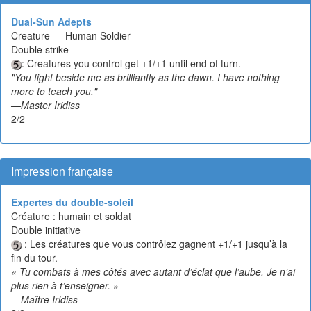
Dual-Sun Adepts
Creature — Human Soldier
Double strike
: Creatures you control get +1/+1 until end of turn.
"You fight beside me as brilliantly as the dawn. I have nothing
more to teach you."
—Master Iridiss
2/2
Impression française
Expertes du double-soleil
Créature : humain et soldat
Double initiative
: Les créatures que vous contrôlez gagnent +1/+1 jusqu’à la
fin du tour.
« Tu combats à mes côtés avec autant d’éclat que l’aube. Je n’ai
plus rien à t’enseigner. »
—Maître Iridiss