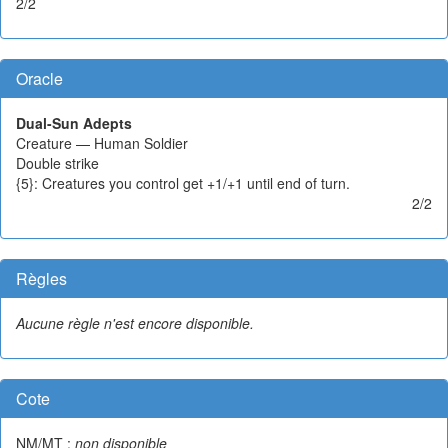
2/2
Oracle
Dual-Sun Adepts
Creature — Human Soldier
Double strike
{5}: Creatures you control get +1/+1 until end of turn.
2/2
Règles
Aucune règle n'est encore disponible.
Cote
NM/MT :
non disponible