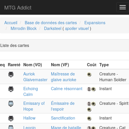
MTG Addict
Tog
nav
Accueil
Base de données des cartes
Expansions
Mirrodin Block
Darksteel
(
spoiler visuel
)
Liste des cartes
eq
Rareté
Nom (VO)
Nom (VF)
Coût
Type
Auriok
Maîtresse de
Creature -
Glaivemaster
glaive aurioke
Human Soldier
Echoing
Calme résonnant
Instant
Calm
Emissary of
Émissaire de
Creature - Spirit
Hope
l'espoir
Hallow
Sanctification
Instant
Leonin
Mage de bataille
Creature - Cat