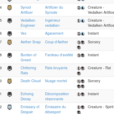
4
Synod
Artificier du
Creature -
Artificer
Synode
Vedalken Artific
5
Vedalken
Ingénieur
Creature -
Engineer
vedalken
Vedalken Artific
6
Vex
Agacement
Instant
7
Aether Snap
Coup d'Aether
Sorcery
8
Burden of
Fardeau d'avidité
Instant
Greed
9
Chittering
Rats bruyants
Creature - Rat
Rats
0
Death Cloud
Nuage mortel
Sorcery
1
Echoing
Décomposition
Instant
Decay
résonnante
2
Emissary of
Émissaire du
Creature - Spirit
Despair
désespoir