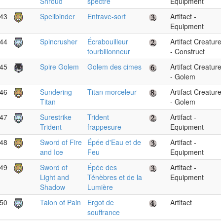
Shroud
spectre
Equipment
43
Spellbinder
Entrave-sort
Artifact -
Equipment
44
Spincrusher
Écrabouilleur
Artifact Creatur
tourbillonneur
- Construct
45
Spire Golem
Golem des cimes
Artifact Creatur
- Golem
46
Sundering
Titan morceleur
Artifact Creatur
Titan
- Golem
47
Surestrike
Trident
Artifact -
Trident
frappesure
Equipment
48
Sword of Fire
Épée d'Eau et de
Artifact -
and Ice
Feu
Equipment
49
Sword of
Épée des
Artifact -
Light and
Ténèbres et de la
Equipment
Shadow
Lumière
50
Talon of Pain
Ergot de
Artifact
souffrance