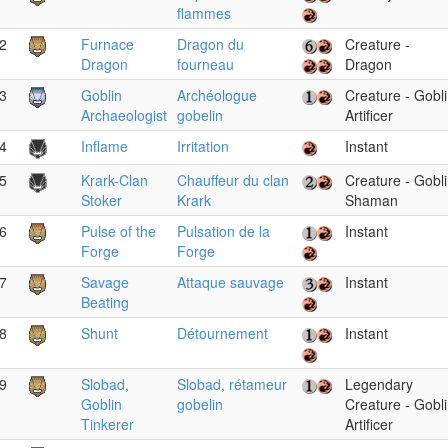
flammes
2
Furnace
Dragon du
Creature -
Dragon
fourneau
Dragon
3
Goblin
Archéologue
Creature - Gobl
Archaeologist
gobelin
Artificer
4
Inflame
Irritation
Instant
5
Krark-Clan
Chauffeur du clan
Creature - Gobl
Stoker
Krark
Shaman
6
Pulse of the
Pulsation de la
Instant
Forge
Forge
7
Savage
Attaque sauvage
Instant
Beating
8
Shunt
Détournement
Instant
9
Slobad,
Slobad, rétameur
Legendary
Goblin
gobelin
Creature - Gobl
Tinkerer
Artificer