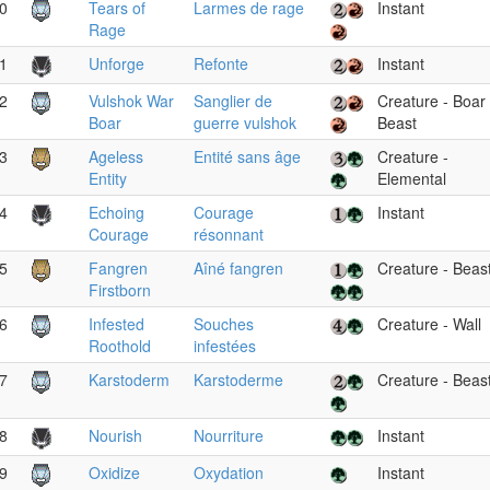
0
Tears of
Larmes de rage
Instant
Rage
1
Unforge
Refonte
Instant
2
Vulshok War
Sanglier de
Creature - Boar
Boar
guerre vulshok
Beast
3
Ageless
Entité sans âge
Creature -
Entity
Elemental
4
Echoing
Courage
Instant
Courage
résonnant
5
Fangren
Aîné fangren
Creature - Beas
Firstborn
6
Infested
Souches
Creature - Wall
Roothold
infestées
7
Karstoderm
Karstoderme
Creature - Beas
8
Nourish
Nourriture
Instant
9
Oxidize
Oxydation
Instant