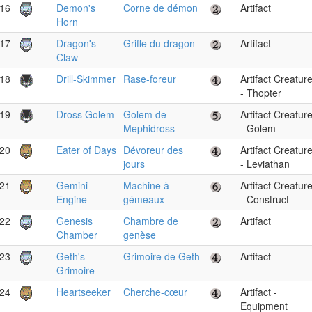
16
Demon's
Corne de démon
Artifact
Horn
17
Dragon's
Griffe du dragon
Artifact
Claw
18
Drill-Skimmer
Rase-foreur
Artifact Creatur
- Thopter
19
Dross Golem
Golem de
Artifact Creatur
Mephidross
- Golem
20
Eater of Days
Dévoreur des
Artifact Creatur
jours
- Leviathan
21
Gemini
Machine à
Artifact Creatur
Engine
gémeaux
- Construct
22
Genesis
Chambre de
Artifact
Chamber
genèse
23
Geth's
Grimoire de Geth
Artifact
Grimoire
24
Heartseeker
Cherche-cœur
Artifact -
Equipment