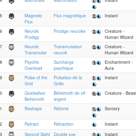
4
Machinate
Machination
Instant
5
Magnetic
Flux magnétique
Instant
Flux
6
Neurok
Prodige neuroke
Creature -
Prodigy
Human Wizard
7
Neurok
Transmutateur
Creature -
Transmuter
neurok
Human Wizard
8
Psychic
Surcharge
Enchantment -
Overload
psychique
Aura
9
Pulse of the
Pulsation de la
Instant
Grid
Grille
0
Quicksilver
Béhémoth de vif-
Creature - Beas
Behemoth
argent
1
Reshape
Refonte
Sorcery
2
Retract
Rétraction
Instant
3
Second Sight
Double vue
Instant