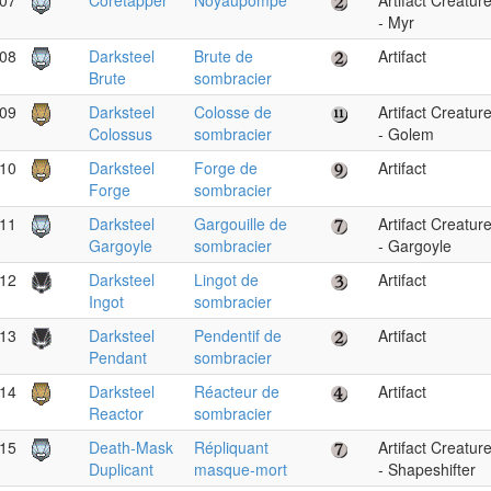
07
Coretapper
Noyaupompe
Artifact Creatur
- Myr
08
Darksteel
Brute de
Artifact
Brute
sombracier
09
Darksteel
Colosse de
Artifact Creatur
Colossus
sombracier
- Golem
10
Darksteel
Forge de
Artifact
Forge
sombracier
11
Darksteel
Gargouille de
Artifact Creatur
Gargoyle
sombracier
- Gargoyle
12
Darksteel
Lingot de
Artifact
Ingot
sombracier
13
Darksteel
Pendentif de
Artifact
Pendant
sombracier
14
Darksteel
Réacteur de
Artifact
Reactor
sombracier
15
Death-Mask
Répliquant
Artifact Creatur
Duplicant
masque-mort
- Shapeshifter