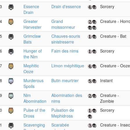
3
Essence
Drain d'essence
Sorcery
Drain
4
Greater
Grand
Creature - Horr
Harvester
moissonneur
5
Grimclaw
Chauves-souris
Creature - Bat
Bats
sinistreserre
6
Hunger of
Faim des nims
Sorcery
the Nim
7
Mephitic
Limon méphitique
Creature - Ooze
Ooze
8
Murderous
Butin meurtrier
Instant
Spoils
9
Nim
Abomination des
Creature -
Abomination
nims
Zombie
0
Pulse of the
Pulsation de
Sorcery
Dross
Mephidross
1
Scavenging
Scarabée
Creature - Insec