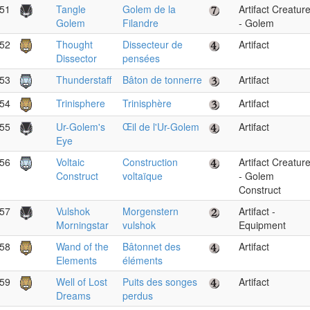
51
Tangle
Golem de la
Artifact Creatur
Golem
Filandre
- Golem
52
Thought
Dissecteur de
Artifact
Dissector
pensées
53
Thunderstaff
Bâton de tonnerre
Artifact
54
Trinisphere
Trinisphère
Artifact
55
Ur-Golem's
Œil de l'Ur-Golem
Artifact
Eye
56
Voltaic
Construction
Artifact Creatur
Construct
voltaïque
- Golem
Construct
57
Vulshok
Morgenstern
Artifact -
Morningstar
vulshok
Equipment
58
Wand of the
Bâtonnet des
Artifact
Elements
éléments
59
Well of Lost
Puits des songes
Artifact
Dreams
perdus