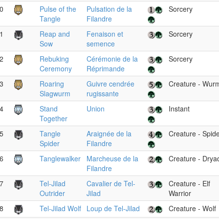
0
Pulse of the
Pulsation de la
Sorcery
Tangle
Filandre
1
Reap and
Fenaison et
Sorcery
Sow
semence
2
Rebuking
Cérémonie de la
Sorcery
Ceremony
Réprimande
3
Roaring
Guivre cendrée
Creature - Wur
Slagwurm
rugissante
4
Stand
Union
Instant
Together
5
Tangle
Araignée de la
Creature - Spid
Spider
Filandre
6
Tanglewalker
Marcheuse de la
Creature - Drya
Filandre
7
Tel-Jilad
Cavalier de Tel-
Creature - Elf
Outrider
Jilad
Warrior
8
Tel-Jilad Wolf
Loup de Tel-Jilad
Creature - Wolf