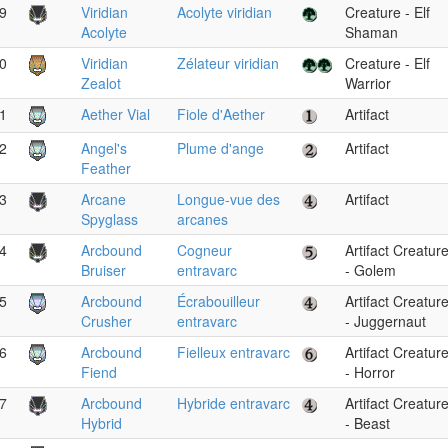
9
Viridian
Acolyte viridian
Creature - Elf
Acolyte
Shaman
0
Viridian
Zélateur viridian
Creature - Elf
Zealot
Warrior
1
Aether Vial
Fiole d'Aether
Artifact
2
Angel's
Plume d'ange
Artifact
Feather
3
Arcane
Longue-vue des
Artifact
Spyglass
arcanes
4
Arcbound
Cogneur
Artifact Creatur
Bruiser
entravarc
- Golem
5
Arcbound
Écrabouilleur
Artifact Creatur
Crusher
entravarc
- Juggernaut
6
Arcbound
Fielleux entravarc
Artifact Creatur
Fiend
- Horror
7
Arcbound
Hybride entravarc
Artifact Creatur
Hybrid
- Beast