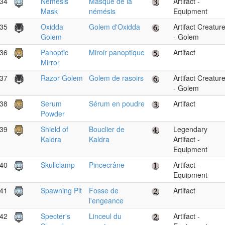
34
Nemesis
Masque de la
Artifact -
Mask
némésis
Equipment
35
Oxidda
Golem d'Oxidda
Artifact Creatur
Golem
- Golem
36
Panoptic
Miroir panoptique
Artifact
Mirror
37
Razor Golem
Golem de rasoirs
Artifact Creatur
- Golem
38
Serum
Sérum en poudre
Artifact
Powder
39
Shield of
Bouclier de
Legendary
Kaldra
Kaldra
Artifact -
Equipment
40
Skullclamp
Pincecrâne
Artifact -
Equipment
41
Spawning Pit
Fosse de
Artifact
l'engeance
42
Specter's
Linceul du
Artifact -