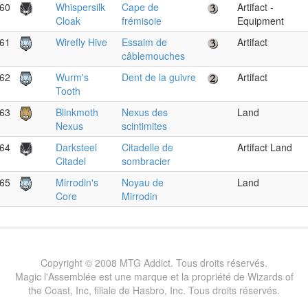
60
Whispersilk
Cape de
Artifact -
Cloak
frémisoie
Equipment
61
Wirefly Hive
Essaim de
Artifact
câblemouches
62
Wurm's
Dent de la guivre
Artifact
Tooth
63
Blinkmoth
Nexus des
Land
Nexus
scintimites
64
Darksteel
Citadelle de
Artifact Land
Citadel
sombracier
65
Mirrodin's
Noyau de
Land
Core
Mirrodin
Copyright © 2008 MTG Addict. Tous droits réservés.
Magic l'Assemblée est une marque et la propriété de Wizards of
the Coast, Inc, filiale de Hasbro, Inc. Tous droits réservés.