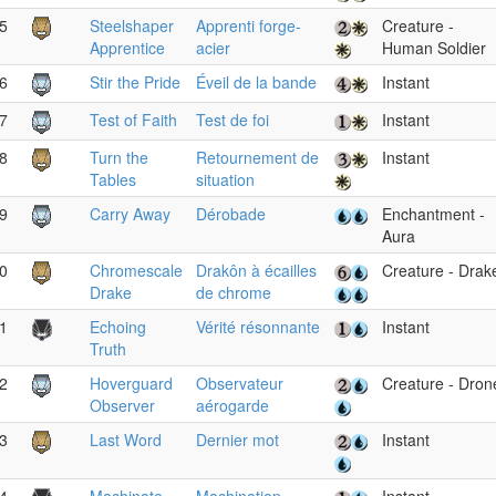
5
Steelshaper
Apprenti forge-
Creature -
Apprentice
acier
Human Soldier
6
Stir the Pride
Éveil de la bande
Instant
7
Test of Faith
Test de foi
Instant
8
Turn the
Retournement de
Instant
Tables
situation
9
Carry Away
Dérobade
Enchantment -
Aura
0
Chromescale
Drakôn à écailles
Creature - Drak
Drake
de chrome
1
Echoing
Vérité résonnante
Instant
Truth
2
Hoverguard
Observateur
Creature - Dron
Observer
aérogarde
3
Last Word
Dernier mot
Instant