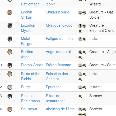
Battlemage
léonin
Wizard
Leonin
Shikari léonine
Creature - Cat
Shikari
Soldier
Loxodon
Mystique loxodon
Creature -
Mystic
Elephant Cleric
Metal
Fatigue du métal
Instant
Fatigue
Pristine
Ange immaculé
Creature - Ange
Angel
0
Pteron Ghost
Ptéron fantôme
Creature - Spirit
1
Pulse of the
Pulsation des
Instant
Fields
Champs
2
Purge
Épuration
Instant
3
Ritual of
Rituel de
Sorcery
Restoration
restauration
4
Soulscour
Abolition de l'âme
Sorcery