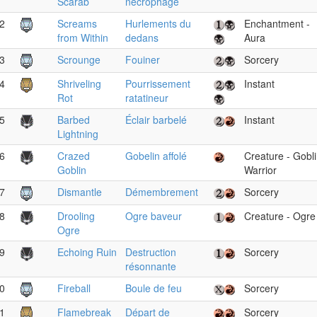
Scarab
nécrophage
2
Screams
Hurlements du
Enchantment -
from Within
dedans
Aura
3
Scrounge
Fouiner
Sorcery
4
Shriveling
Pourrissement
Instant
Rot
ratatineur
5
Barbed
Éclair barbelé
Instant
Lightning
6
Crazed
Gobelin affolé
Creature - Gobl
Goblin
Warrior
7
Dismantle
Démembrement
Sorcery
8
Drooling
Ogre baveur
Creature - Ogre
Ogre
9
Echoing Ruin
Destruction
Sorcery
résonnante
0
Fireball
Boule de feu
Sorcery
1
Flamebreak
Départ de
Sorcery