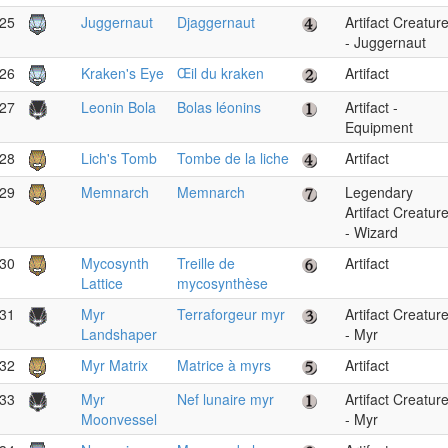
25
Juggernaut
Djaggernaut
Artifact Creatur
- Juggernaut
26
Kraken's Eye
Œil du kraken
Artifact
27
Leonin Bola
Bolas léonins
Artifact -
Equipment
28
Lich's Tomb
Tombe de la liche
Artifact
29
Memnarch
Memnarch
Legendary
Artifact Creatur
- Wizard
30
Mycosynth
Treille de
Artifact
Lattice
mycosynthèse
31
Myr
Terraforgeur myr
Artifact Creatur
Landshaper
- Myr
32
Myr Matrix
Matrice à myrs
Artifact
33
Myr
Nef lunaire myr
Artifact Creatur
Moonvessel
- Myr