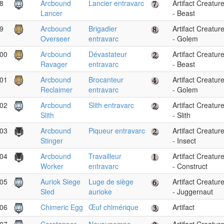
8
Arcbound
Lancier entravarc
Artifact Creatur
Lancer
- Beast
9
Arcbound
Brigadier
Artifact Creatur
Overseer
entravarc
- Golem
00
Arcbound
Dévastateur
Artifact Creatur
Ravager
entravarc
- Beast
01
Arcbound
Brocanteur
Artifact Creatur
Reclaimer
entravarc
- Golem
02
Arcbound
Slith entravarc
Artifact Creatur
Slith
- Slith
03
Arcbound
Piqueur entravarc
Artifact Creatur
Stinger
- Insect
04
Arcbound
Travailleur
Artifact Creatur
Worker
entravarc
- Construct
05
Auriok Siege
Luge de siège
Artifact Creatur
Sled
aurioke
- Juggernaut
06
Chimeric Egg
Œuf chimérique
Artifact