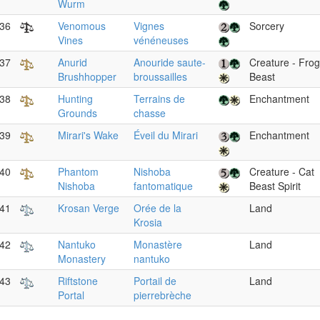
Wurm
36
Venomous
Vignes
Sorcery
Vines
vénéneuses
37
Anurid
Anouride saute-
Creature - Frog
Brushhopper
broussailles
Beast
38
Hunting
Terrains de
Enchantment
Grounds
chasse
39
Mirari's Wake
Éveil du Mirari
Enchantment
40
Phantom
Nishoba
Creature - Cat
Nishoba
fantomatique
Beast Spirit
41
Krosan Verge
Orée de la
Land
Krosia
42
Nantuko
Monastère
Land
Monastery
nantuko
43
Riftstone
Portail de
Land
Portal
pierrebrèche