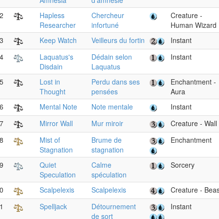
Amnesia
d'amnésie
2
Hapless
Chercheur
Creature -
Researcher
infortuné
Human Wizard
3
Keep Watch
Veilleurs du fortin
Instant
4
Laquatus's
Dédain selon
Instant
Disdain
Laquatus
5
Lost in
Perdu dans ses
Enchantment -
Thought
pensées
Aura
6
Mental Note
Note mentale
Instant
7
Mirror Wall
Mur miroir
Creature - Wall
8
Mist of
Brume de
Enchantment
Stagnation
stagnation
9
Quiet
Calme
Sorcery
Speculation
spéculation
0
Scalpelexis
Scalpelexis
Creature - Beas
1
Spelljack
Détournement
Instant
de sort