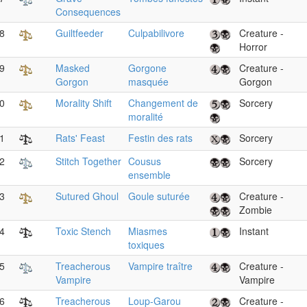
Consequences
8
Guiltfeeder
Culpabilivore
Creature -
Horror
9
Masked
Gorgone
Creature -
Gorgon
masquée
Gorgon
0
Morality Shift
Changement de
Sorcery
moralité
1
Rats' Feast
Festin des rats
Sorcery
2
Stitch Together
Cousus
Sorcery
ensemble
3
Sutured Ghoul
Goule suturée
Creature -
Zombie
4
Toxic Stench
Miasmes
Instant
toxiques
5
Treacherous
Vampire traître
Creature -
Vampire
Vampire
6
Treacherous
Loup-Garou
Creature -