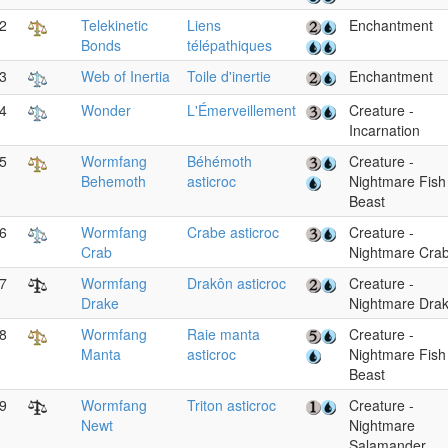
2
Telekinetic
Liens
Enchantment
Bonds
télépathiques
3
Web of Inertia
Toile d'inertie
Enchantment
4
Wonder
L'Émerveillement
Creature -
Incarnation
5
Wormfang
Béhémoth
Creature -
Behemoth
asticroc
Nightmare Fish
Beast
6
Wormfang
Crabe asticroc
Creature -
Crab
Nightmare Cra
7
Wormfang
Drakôn asticroc
Creature -
Drake
Nightmare Dra
8
Wormfang
Raie manta
Creature -
Manta
asticroc
Nightmare Fish
Beast
9
Wormfang
Triton asticroc
Creature -
Newt
Nightmare
Salamander