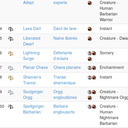
Adept
experte
Creature -
Human
Barbarian
Warrior
4
Lava Dart
Dard de lave
Instant
5
Liberated
Naine libérée
Creature - Dwa
Dwarf
6
Lightning
Déferlante
Sorcery
Surge
d'éclairs
7
Planar Chaos
Chaos planaire
Enchantment
8
Shaman's
Transe
Instant
Trance
shamanique
9
Soulgorger
Orgg
Creature -
Orgg
engloutâmes
Nightmare Org
00
Spellgorger
Barbare
Creature -
Barbarian
englousorts
Human
Nightmare
Barbarian