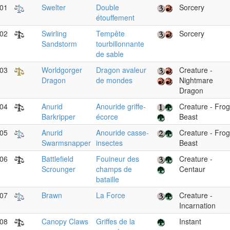
01
Swelter
Double
Sorcery
étouffement
02
Swirling
Tempête
Sorcery
Sandstorm
tourbillonnante
de sable
03
Worldgorger
Dragon avaleur
Creature -
Dragon
de mondes
Nightmare
Dragon
04
Anurid
Anouride griffe-
Creature - Frog
Barkripper
écorce
Beast
05
Anurid
Anouride casse-
Creature - Frog
Swarmsnapper
insectes
Beast
06
Battlefield
Fouineur des
Creature -
Scrounger
champs de
Centaur
bataille
07
Brawn
La Force
Creature -
Incarnation
08
Canopy Claws
Griffes de la
Instant