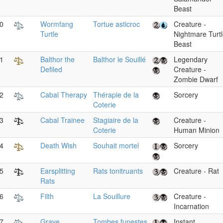
Beast
0
Wormfang
Tortue asticroc
Creature -
Turtle
Nightmare Turt
Beast
1
Balthor the
Balthor le Souillé
Legendary
Defiled
Creature -
Zombie Dwarf
2
Cabal Therapy
Thérapie de la
Sorcery
Coterie
3
Cabal Trainee
Stagiaire de la
Creature -
Coterie
Human Minion
4
Death Wish
Souhait mortel
Sorcery
5
Earsplitting
Rats tonitruants
Creature - Rat
Rats
6
Filth
La Souillure
Creature -
Incarnation
7
Grave
Tombes funestes
Instant