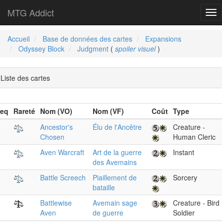
MTG Addict
Tog
nav
Accueil
Base de données des cartes
Expansions
Odyssey Block
Judgment
(
spoiler visuel
)
Liste des cartes
eq
Rareté
Nom (VO)
Nom (VF)
Coût
Type
Ancestor's
Élu de l'Ancêtre
Creature -
Chosen
Human Cleric
Aven Warcraft
Art de la guerre
Instant
des Avemains
Battle Screech
Piaillement de
Sorcery
bataille
Battlewise
Avemain sage
Creature - Bird
Aven
de guerre
Soldier