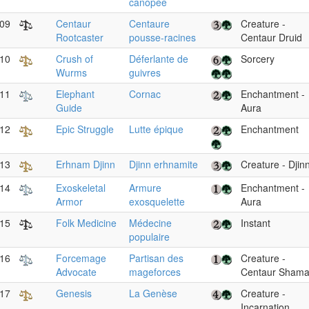
canopée
09
Centaur
Centaure
Creature -
Rootcaster
pousse-racines
Centaur Druid
10
Crush of
Déferlante de
Sorcery
Wurms
guivres
11
Elephant
Cornac
Enchantment -
Guide
Aura
12
Epic Struggle
Lutte épique
Enchantment
13
Erhnam Djinn
Djinn erhnamite
Creature - Djin
14
Exoskeletal
Armure
Enchantment -
Armor
exosquelette
Aura
15
Folk Medicine
Médecine
Instant
populaire
16
Forcemage
Partisan des
Creature -
Advocate
mageforces
Centaur Sham
17
Genesis
La Genèse
Creature -
Incarnation