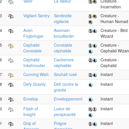
2
Valor
La Valeur
Creature -
Incarnation
3
Vigilant Sentry
Sentinelle
Creature -
vigilante
Human Nomad
4
Aven
Avemain
Creature - Bird
Fogbringer
brouillardin
Wizard
5
Cephalid
Constable
Creature -
Constable
céphalide
Cephalid Wizar
6
Cephalid
Cachencre
Creature -
Inkshrouder
céphalide
Cephalid
7
Cunning Wish
Souhait rusé
Instant
8
Defy Gravity
Défi contre la
Instant
gravité
9
Envelop
Enveloppement
Instant
0
Flash of
Lueur de
Instant
Insight
perspicacité
1
Grip of
Poigne
Instant