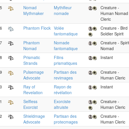
5
Nomad
Mythifieur
Creature -
Mythmaker
nomade
Human Nomad
Cleric
6
Phantom Flock
Volée
Creature - Bird
fantomatique
Soldier Spirit
7
Phantom
Nomade
Creature - Spiri
Nomad
fantomatique
Nomad
8
Prismatic
Filins
Instant
Strands
prismatiques
9
Pulsemage
Partisan des
Creature -
Advocate
revimages
Human Cleric
0
Ray of
Rayon de
Instant
Revelation
révélation
1
Selfless
Exorciste
Creature -
Exorcist
altruiste
Human Cleric
2
Shieldmage
Partisan des
Creature -
Advocate
protecmages
Human Cleric