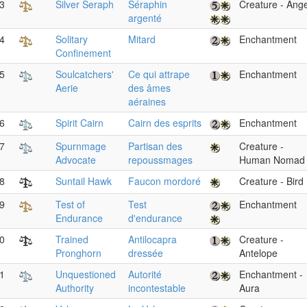
3
Silver Seraph
Séraphin
Creature - Ange
argenté
4
Solitary
Mitard
Enchantment
Confinement
5
Soulcatchers'
Ce qui attrape
Enchantment
Aerie
des âmes
aéraines
6
Spirit Cairn
Cairn des esprits
Enchantment
7
Spurnmage
Partisan des
Creature -
Advocate
repoussmages
Human Nomad
8
Suntail Hawk
Faucon mordoré
Creature - Bird
9
Test of
Test
Enchantment
Endurance
d'endurance
0
Trained
Antilocapra
Creature -
Pronghorn
dressée
Antelope
1
Unquestioned
Autorité
Enchantment -
Authority
incontestable
Aura