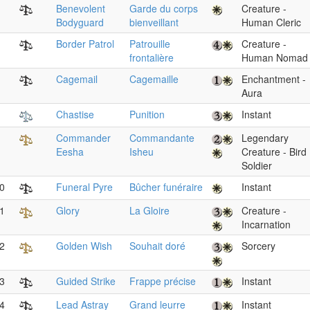
Benevolent
Garde du corps
Creature -
Bodyguard
bienveillant
Human Cleric
Border Patrol
Patrouille
Creature -
frontalière
Human Nomad
Cagemail
Cagemaille
Enchantment -
Aura
Chastise
Punition
Instant
Commander
Commandante
Legendary
Eesha
Isheu
Creature - Bird
Soldier
0
Funeral Pyre
Bûcher funéraire
Instant
1
Glory
La Gloire
Creature -
Incarnation
2
Golden Wish
Souhait doré
Sorcery
3
Guided Strike
Frappe précise
Instant
4
Lead Astray
Grand leurre
Instant