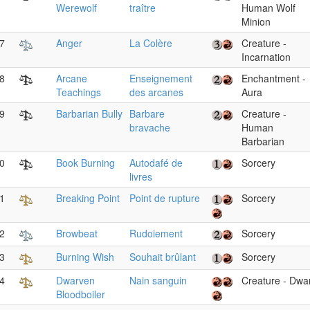
Werewolf
traître
Human Wolf
Minion
7
Anger
La Colère
Creature -
Incarnation
8
Arcane
Enseignement
Enchantment -
Teachings
des arcanes
Aura
9
Barbarian Bully
Barbare
Creature -
bravache
Human
Barbarian
0
Book Burning
Autodafé de
Sorcery
livres
1
Breaking Point
Point de rupture
Sorcery
2
Browbeat
Rudoiement
Sorcery
3
Burning Wish
Souhait brûlant
Sorcery
4
Dwarven
Nain sanguin
Creature - Dwa
Bloodboiler