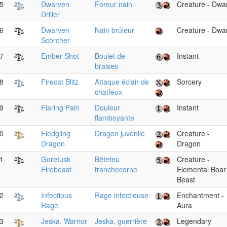
5
Dwarven
Foreur nain
Creature - Dwa
Driller
6
Dwarven
Nain brûleur
Creature - Dwa
Scorcher
7
Ember Shot
Boulet de
Instant
braises
8
Firecat Blitz
Attaque éclair de
Sorcery
chatfeux
9
Flaring Pain
Douleur
Instant
flamboyante
0
Fledgling
Dragon juvénile
Creature -
Dragon
Dragon
1
Goretusk
Bêtefeu
Creature -
Firebeast
tranchecorne
Elemental Boar
Beast
2
Infectious
Rage infectieuse
Enchantment -
Rage
Aura
3
Jeska, Warrior
Jeska, guerrière
Legendary