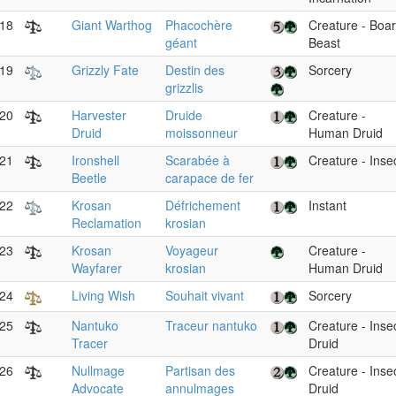
18
Giant Warthog
Phacochère
Creature - Boar
géant
Beast
19
Grizzly Fate
Destin des
Sorcery
grizzlis
20
Harvester
Druide
Creature -
Druid
moissonneur
Human Druid
21
Ironshell
Scarabée à
Creature - Inse
Beetle
carapace de fer
22
Krosan
Défrichement
Instant
Reclamation
krosian
23
Krosan
Voyageur
Creature -
Wayfarer
krosian
Human Druid
24
Living Wish
Souhait vivant
Sorcery
25
Nantuko
Traceur nantuko
Creature - Inse
Tracer
Druid
26
Nullmage
Partisan des
Creature - Inse
Advocate
annulmages
Druid