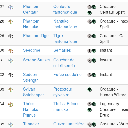
27
Phantom
Centaure
Creature -
Centaur
fantomatique
Centaur Spirit
28
Phantom
Nantuko
Creature - Inse
Nantuko
fantomatique
Spirit
29
Phantom Tiger
Tigre
Creature - Cat
fantomatique
Spirit
30
Seedtime
Semailles
Instant
31
Serene Sunset
Coucher de
Instant
soleil serein
32
Sudden
Force soudaine
Instant
Strength
33
Sylvan
Protecteur
Creature -
Safekeeper
sylvestre
Human Wizard
34
Thriss,
Thriss, Primus
Legendary
Nantuko
nantuko
Creature - Inse
Primus
Druid
35
Tunneler
Guivre tunnelière
Creature - Wu