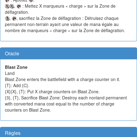
,
: Mettez X marqueurs « charge » sur la Zone de
déflagration.
,
, sacrifiez la Zone de déflagration : Détruisez chaque
permanent non-terrain ayant une valeur de mana égale au
nombre de marqueurs « charge » sur la Zone de déflagration.
Oracle
Blast Zone
Land
Blast Zone enters the battlefield with a charge counter on it.
{T}: Add {C}.
{X}{X}, {T}: Put X charge counters on Blast Zone.
{3}, {T}, Sacrifice Blast Zone: Destroy each nonland permanent
with converted mana cost equal to the number of charge
counters on Blast Zone.
Règles