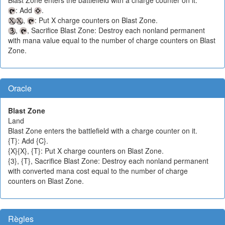
: Add
.
,
: Put X charge counters on Blast Zone.
,
, Sacrifice Blast Zone: Destroy each nonland permanent
with mana value equal to the number of charge counters on Blast
Zone.
Oracle
Blast Zone
Land
Blast Zone enters the battlefield with a charge counter on it.
{T}: Add {C}.
{X}{X}, {T}: Put X charge counters on Blast Zone.
{3}, {T}, Sacrifice Blast Zone: Destroy each nonland permanent
with converted mana cost equal to the number of charge
counters on Blast Zone.
Règles