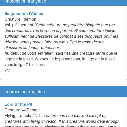
Impression française
Seigneur de l'Abîme
Créature : démon
Vol, piétinement
(Cette créature ne peut être bloquée que par
des créatures avec le vol ou la portée. Si cette créature inflige
suffisamment de blessures de combat à ses bloqueurs pour les
détruire, vous pouvez faire qu'elle inflige le reste de ses
blessures au joueur défenseur.)
Au début de votre entretien, sacrifiez une créature autre que le
Lige de la fosse. Si vous ne le pouvez pas, le Lige de la fosse
vous inflige 7 blessures.
7/7
Impression anglaise
Lord of the Pit
Creature — Demon
Flying, trample
(This creature can't be blocked except by
creatures with flying or reach. If this creature would deal enough
combat damage to its blockers to destroy them, you may have it