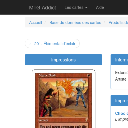
MTG Addict
Les cartes
Aide
Accueil
Base de données des cartes
Produits d
← 201. Élémental d'éclair
Impressions
Inform
Extens
Artiste
Impres
Choc 
L'impre