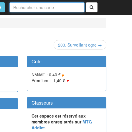
Nom
de
on
vancé
Rechercher
la
carte
203. Surveillant ogre →
Cote
NM/MT : 0,40 €
Premium : -1,40 €
Classeurs
Cet espace est réservé aux
membres enregistrés sur
MTG
Addict
.