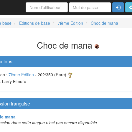
Connexi
A
e base
Editions de base
7ième Edition
Choc de mana
Choc de mana
ations
ion :
7ième Edition
- 202/350 (Rare)
 : Larry Elmore
sion française
de mana
ssion dans cette langue n'est pas encore disponible.