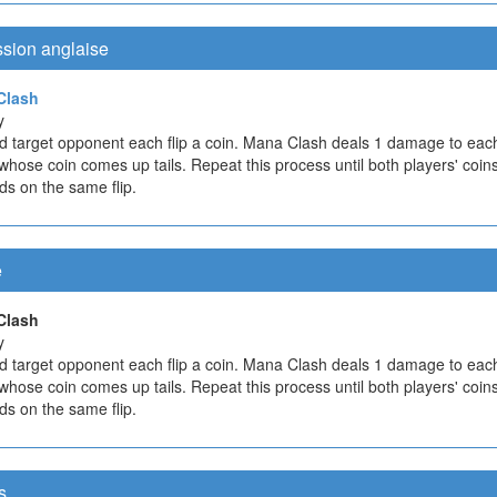
ssion anglaise
Clash
y
d target opponent each flip a coin. Mana Clash deals 1 damage to eac
whose coin comes up tails. Repeat this process until both players' coi
ds on the same flip.
e
Clash
y
d target opponent each flip a coin. Mana Clash deals 1 damage to eac
whose coin comes up tails. Repeat this process until both players' coi
ds on the same flip.
s