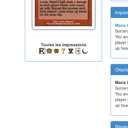
Impre
Mana 
Sorcer
You an
player 
Toutes les impressions
up hea
Oracl
Mana 
Sorcer
You an
player 
up hea
Règle