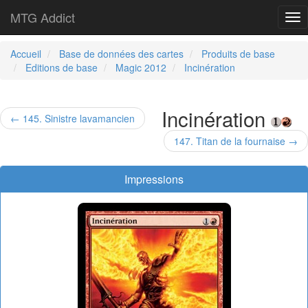
MTG Addict
Tog
nav
Accueil
Base de données des cartes
Produits de base
Editions de base
Magic 2012
Incinération
Incinération
← 145. Sinistre lavamancien
147. Titan de la fournaise →
Impressions