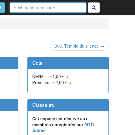
Nom
de
on
vancé
Rechercher
la
carte
390. Temple du silence →
Cote
NM/MT : ~1,50 €
Premium : ~2,00 €
Classeurs
Cet espace est réservé aux
membres enregistrés sur
MTG
Addict
.