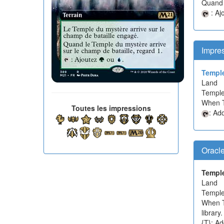
Quand 
: Aj
Impre
Temple
Land
Temple 
When Te
Toutes les impressions
: Ad
Oracl
Temple
Land
Temple 
When Te
library
{T}: Ad