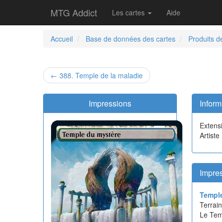
MTG Addict
Les cartes
Aide
Accueil
Base de données des cartes
Produits d
← 388. Temple de la maladie
Impressions
Inform
Extens
Artiste
Impres
Templ
Terrain
Le Tem