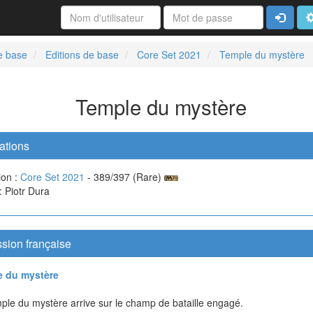
Connexi
A
e base
Editions de base
Core Set 2021
Temple du mystère
Temple du mystère
ations
ion :
Core Set 2021
- 389/397 (Rare)
 : Piotr Dura
sion française
e du mystère
ple du mystère arrive sur le champ de bataille engagé.