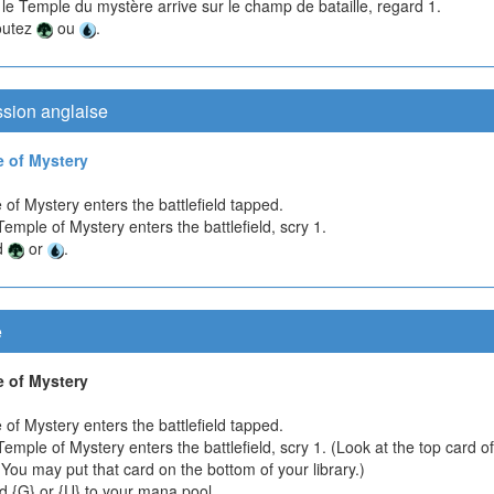
le Temple du mystère arrive sur le champ de bataille, regard 1.
outez
ou
.
ssion anglaise
 of Mystery
of Mystery enters the battlefield tapped.
mple of Mystery enters the battlefield, scry 1.
d
or
.
e
 of Mystery
of Mystery enters the battlefield tapped.
mple of Mystery enters the battlefield, scry 1. (Look at the top card o
. You may put that card on the bottom of your library.)
d {G} or {U} to your mana pool.