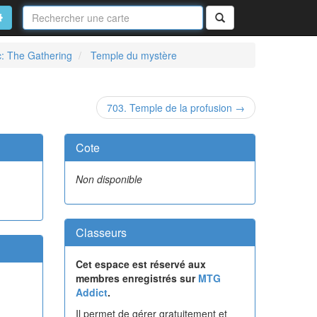
Nom
de
on
vancé
Rechercher
la
carte
: The Gathering
Temple du mystère
703. Temple de la profusion →
Cote
Non disponible
Classeurs
Cet espace est réservé aux
membres enregistrés sur
MTG
Addict
.
Il permet de gérer gratuitement et