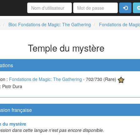
Connexi
A
s
Bloc Fondations de Magic: The Gathering
Fondations de Magic
Temple du mystère
ations
ion :
Fondations de Magic: The Gathering
- 702/730 (Rare)
 : Piotr Dura
sion française
e du mystère
ssion dans cette langue n'est pas encore disponible.