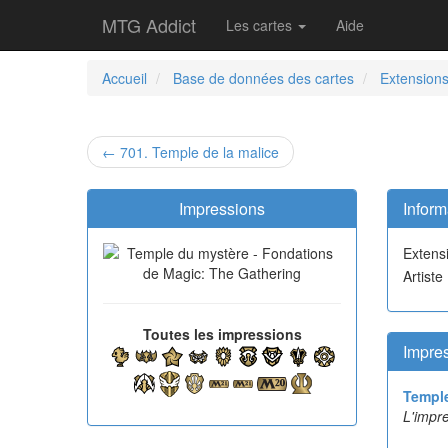
MTG Addict
Les cartes
Aide
Accueil
Base de données des cartes
Extension
← 701. Temple de la malice
Impressions
Inform
Extens
Artiste
Toutes les impressions
Impres
Templ
L'impre