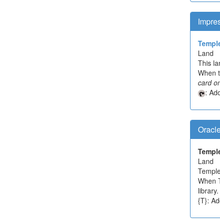
Impre
Temple
Land
This la
When th
card o
: Ad
Oracl
Temple
Land
Temple 
When Te
library
{T}: Ad