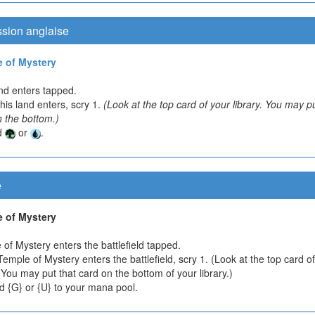
ssion anglaise
 of Mystery
nd enters tapped.
is land enters, scry 1.
(Look at the top card of your library. You may pu
n the bottom.)
d
or
.
e
 of Mystery
of Mystery enters the battlefield tapped.
mple of Mystery enters the battlefield, scry 1. (Look at the top card o
. You may put that card on the bottom of your library.)
d {G} or {U} to your mana pool.