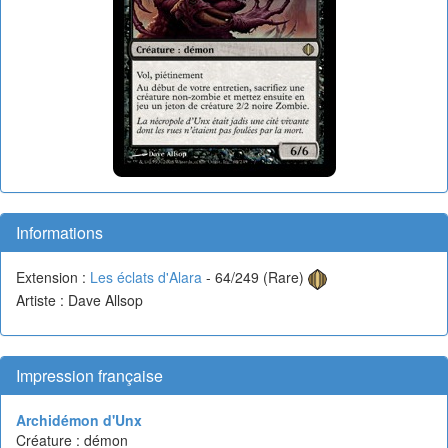
Informations
Extension :
Les éclats d'Alara
- 64/249 (Rare)
Artiste : Dave Allsop
Impression française
Archidémon d'Unx
Créature : démon