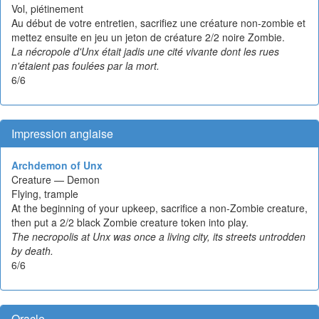
Vol, piétinement
Au début de votre entretien, sacrifiez une créature non-zombie et
mettez ensuite en jeu un jeton de créature 2/2 noire Zombie.
La nécropole d'Unx était jadis une cité vivante dont les rues
n'étaient pas foulées par la mort.
6/6
Impression anglaise
Archdemon of Unx
Creature — Demon
Flying, trample
At the beginning of your upkeep, sacrifice a non-Zombie creature,
then put a 2/2 black Zombie creature token into play.
The necropolis at Unx was once a living city, its streets untrodden
by death.
6/6
Oracle