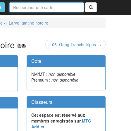
Nom
de
on
vancé
Rechercher
la
carte
re -> Larve, tantine notoire
toire
106. Gang Tranchetripes →
Cote
NM/MT :
non disponible
Premium :
non disponible
Classeurs
Cet espace est réservé aux
membres enregistrés sur
MTG
Addict
.