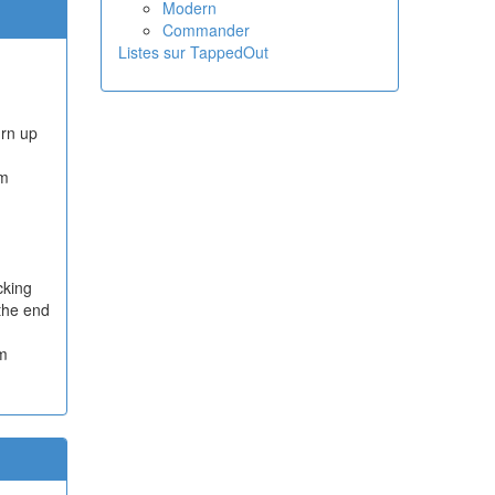
Modern
Commander
Listes sur TappedOut
urn up
rm
cking
 the end
rm