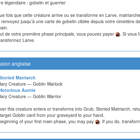
e légendaire : gobelin et guerrier
e fois que cette créature arrive ou se transforme en Larve, matriarch
e, renvoyez jusqu’à une carte de gobelin ciblée depuis votre cimetière d
main.
ut de votre première phase principale, vous pouvez payer
. Si vous f
transformez Larve.
ssion anglaise
Storied Matriarch
ary Creature — Goblin Warlock
Notorious Auntie
ary Creature — Goblin Warrior
r this creature enters or transforms into Grub, Storied Matriarch, ret
target Goblin card from your graveyard to your hand.
 beginning of your first main phase, you may pay
. If you do, transfor