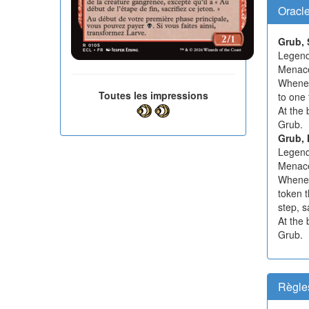
Oracl
Grub, 
Legend
Menac
Wheneve
Toutes les impressions
to one 
At the 
Grub.
Grub, 
Legend
Menac
Whenev
token t
step, s
At the 
Grub.
Règle