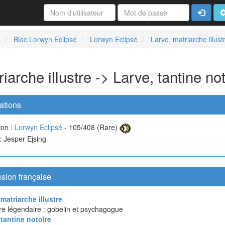
Connexi
A
s
Bloc Lorwyn Eclipsé
Lorwyn Eclipsé
Larve, matriarche illust
iarche illustre -> Larve, tantine no
ations
ion :
Lorwyn Eclipsé
- 105/408 (Rare)
 : Jesper Ejsing
sion française
 matriarche illustre
re légendaire : gobelin et psychagogue
 tantine notoire