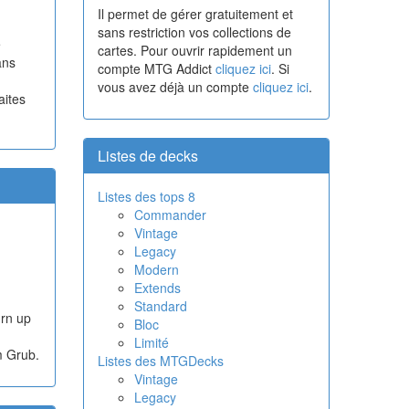
Il permet de gérer gratuitement et
sans restriction vos collections de
e
cartes. Pour ouvrir rapidement un
ans
compte MTG Addict
cliquez ici
. Si
vous avez déjà un compte
cliquez ici
.
aites
Listes de decks
Listes des tops 8
Commander
Vintage
Legacy
Modern
Extends
Standard
urn up
Bloc
Limité
m Grub.
Listes des MTGDecks
Vintage
Legacy