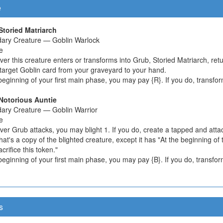
e
Storied Matriarch
ary Creature — Goblin Warlock
e
r this creature enters or transforms into Grub, Storied Matriarch, ret
target Goblin card from your graveyard to your hand.
beginning of your first main phase, you may pay {R}. If you do, transfo
Notorious Auntie
ary Creature — Goblin Warrior
e
er Grub attacks, you may blight 1. If you do, create a tapped and atta
hat's a copy of the blighted creature, except it has "At the beginning of
acrifice this token."
beginning of your first main phase, you may pay {B}. If you do, transfo
s