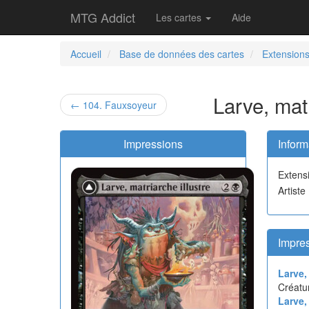
MTG Addict
Les cartes
Aide
Accueil
Base de données des cartes
Extension
Larve, matr
← 104. Fauxsoyeur
Impressions
Inform
Extens
Artiste
Impres
Larve,
Créatu
Larve,