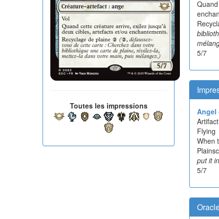
Quand c
enchan
Recycl
bibliot
mélang
5/7
Impre
Toutes les impressions
Angel 
Artifa
Flying
When th
Plains
put it 
5/7
Oracl