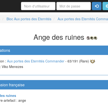
Connexi
A
s
Bloc Aux portes des Eternités
Aux portes des Eternités Comm
Ange des ruines
ations
ion :
Aux portes des Eternités Commander
- 63/191 (Rare)
 : Viko Menezes
sion française
es ruines
e-artefact : ange