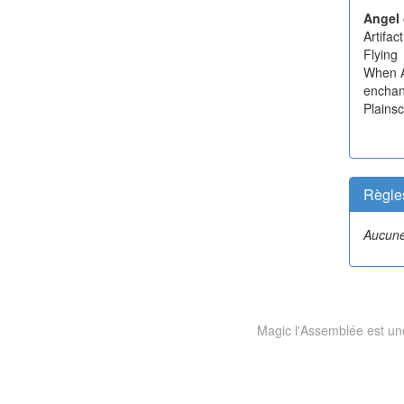
Angel 
Artifa
Flying
When An
enchan
Plainsc
Règle
Aucune
Magic l'Assemblée est une 