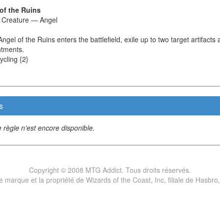
of the Ruins
ct Creature — Angel
gel of the Ruins enters the battlefield, exile up to two target artifacts 
tments.
ycling {2}
s
 règle n'est encore disponible.
Copyright © 2008 MTG Addict. Tous droits réservés.
marque et la propriété de Wizards of the Coast, Inc, filiale de Hasbro,