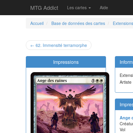
MTG Addict
Les cartes
Aide
Accueil
Base de données des cartes
Extension
← 62. Immensité terramorphe
Impressions
Inform
Extens
Artiste
Impres
Ange d
Créatur
Vol