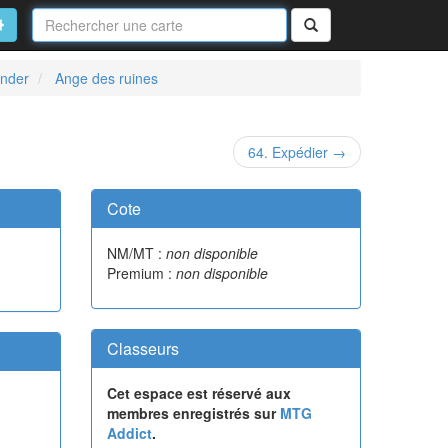
Nom
de
on
vancé
Rechercher
la
carte
ander
Ange des ruines
64. Expédier →
Cote
NM/MT :
non disponible
Premium :
non disponible
Classeurs
Cet espace est réservé aux
membres enregistrés sur
MTG
Addict
.