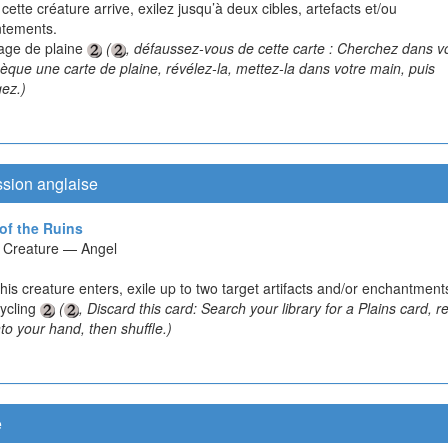
ette créature arrive, exilez jusqu’à deux cibles, artefacts et/ou
tements.
age de plaine
(
, défaussez-vous de cette carte : Cherchez dans v
hèque une carte de plaine, révélez-la, mettez-la dans votre main, puis
ez.)
ssion anglaise
of the Ruins
ct Creature — Angel
is creature enters, exile up to two target artifacts and/or enchantment
cycling
(
, Discard this card: Search your library for a Plains card, re
into your hand, then shuffle.)
e