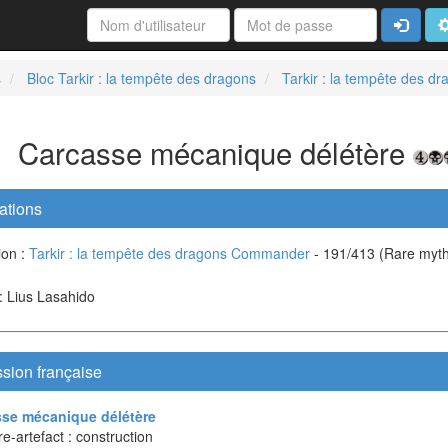
Connexi
A
s
Bloc Tarkir : la tempête des dragons
Tarkir : la tempête des 
Carcasse mécanique délétère
ations
ion :
Tarkir : la tempête des dragons Commander
- 191/413 (Rare myth
 : Lius Lasahido
sion française
se mécanique délétère
e-artefact : construction