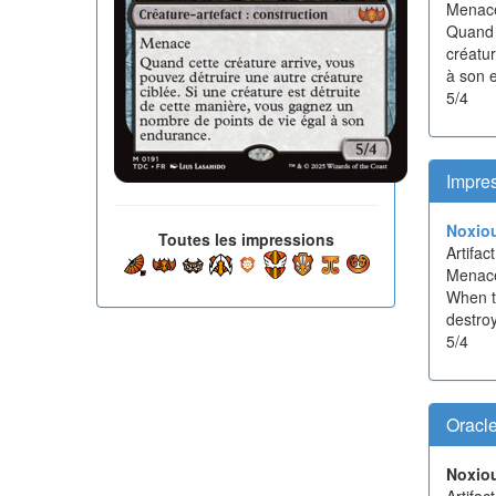
Menac
Quand c
créatu
à son 
5/4
Impre
Noxio
Toutes les impressions
Artifa
Menac
When th
destroy
5/4
Oracl
Noxio
Artifac