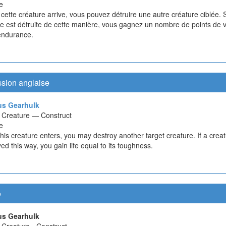
e
ette créature arrive, vous pouvez détruire une autre créature ciblée. 
re est détruite de cette manière, vous gagnez un nombre de points de v
endurance.
ssion anglaise
us Gearhulk
ct Creature — Construct
e
is creature enters, you may destroy another target creature. If a creat
ed this way, you gain life equal to its toughness.
e
us Gearhulk
t Creature - Construct