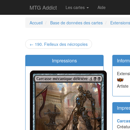
MTG Addict
Les cartes
Aide
Accueil
Base de données des cartes
Extension
← 190. Fielleux des nécropoles
Impressions
Inform
Extens
Artiste
Impres
Carcas
Créatur