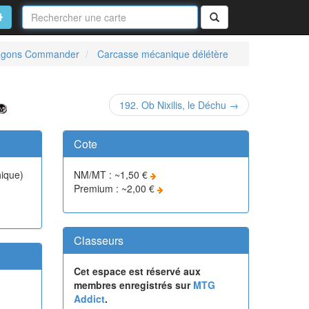
Nom
de
on
vancé
Rechercher
la
carte
dragons Commander
Carcasse mécanique délétère
192. Ob Nixilis, le Déchu →
Cote
ique)
NM/MT : ~1,50 €
Premium : ~2,00 €
Classeurs
Cet espace est réservé aux
membres enregistrés sur
MTG
Addict
.