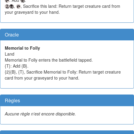
,
, Sacrifice this land: Return target creature card from
your graveyard to your hand.
Oracle
Memorial to Folly
Land
Memorial to Folly enters the battlefield tapped.
{T}: Add {B}.
{2}{B}, {T}, Sacrifice Memorial to Folly: Return target creature
card from your graveyard to your hand.
Règles
Aucune règle n'est encore disponible.