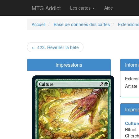
MTG Addict
Les cartes
Aide
Accueil
Base de données des cartes
Extensions
← 423. Réveiller la bête
Impressions
Inform
Extens
Artist
Impres
Cultur
Rituel
Cherche