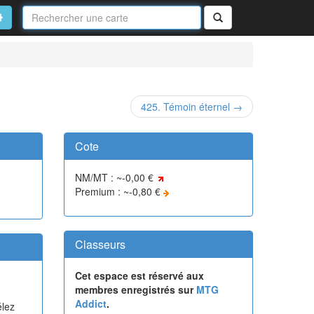
Nom
de
on
vancé
Rechercher
la
carte
425. Témoin éternel →
Cote
NM/MT : ~-0,00 €
Premium : ~-0,80 €
Classeurs
Cet espace est réservé aux
membres enregistrés sur
MTG
Addict
.
élez