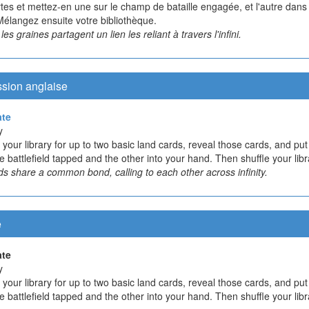
tes et mettez-en une sur le champ de bataille engagée, et l'autre dans
Mélangez ensuite votre bibliothèque.
les graines partagent un lien les reliant à travers l'infini.
ssion anglaise
ate
y
your library for up to two basic land cards, reveal those cards, and pu
e battlefield tapped and the other into your hand. Then shuffle your libr
ds share a common bond, calling to each other across infinity.
e
ate
y
your library for up to two basic land cards, reveal those cards, and pu
e battlefield tapped and the other into your hand. Then shuffle your libr