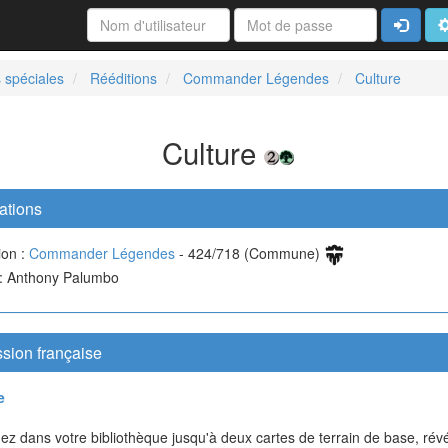
Connexi
A
 spéciales
Rééditions
Commander Légendes
Culture
Culture
ations
ion :
Commander Légendes
- 424/718 (Commune)
e : Anthony Palumbo
sion française
e
z dans votre bibliothèque jusqu'à deux cartes de terrain de base, rév