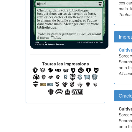
ces car
main. 
Toutes 
Impre
Cultiv
Sorcer
Search 
Toutes les impressions
onto th
All see
Oracl
Cultiv
Sorcer
Search 
onto th