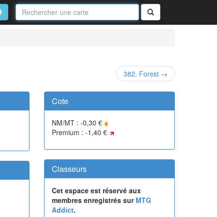
Nom
de
on
vancé
Rechercher
la
carte
382. Forest →
Cote
NM/MT : -0,30 €
Premium : -1,40 €
Classeurs
Cet espace est réservé aux
membres enregistrés sur
MTG
Addict
.