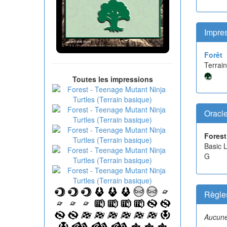
Impres
Forêt
Terrain
Toutes les impressions
Oracl
Forest
Basic 
G
Règle
Aucune