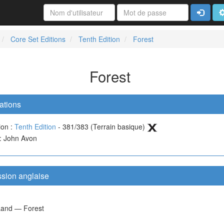
Connexi
A
Core Set Editions
Tenth Edition
Forest
Forest
ations
ion :
Tenth Edition
- 381/383 (Terrain basique)
 : John Avon
ssion anglaise
Land — Forest