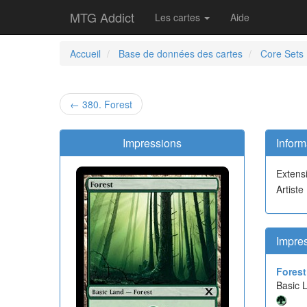
MTG Addict
Les cartes
Aide
Accueil
Base de données des cartes
Core Sets
← 380. Forest
Impressions
Inform
Extens
Artiste
Impre
Forest
Basic 