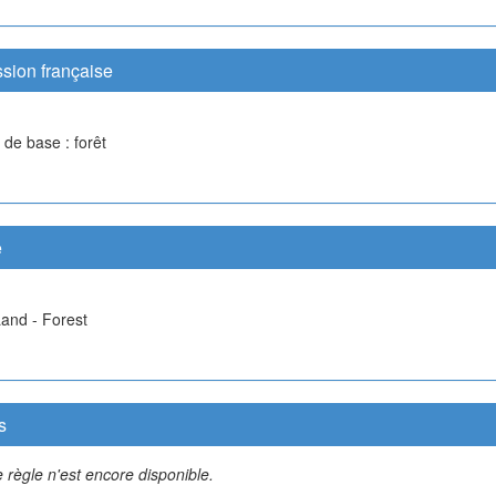
sion française
 de base : forêt
e
Land - Forest
s
 règle n'est encore disponible.