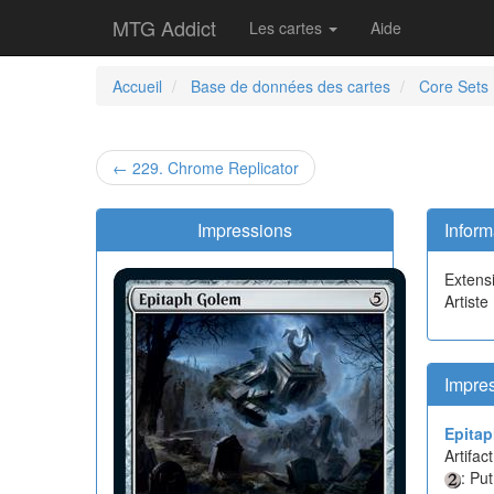
MTG Addict
Les cartes
Aide
Accueil
Base de données des cartes
Core Sets
← 229. Chrome Replicator
Impressions
Inform
Extens
Artist
Impre
Epita
Artifa
: Pu