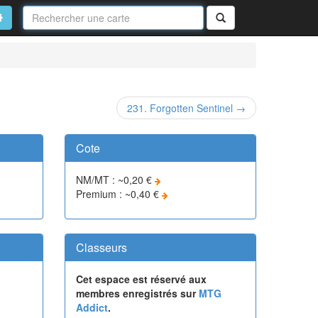
Nom
de
on
vancé
Rechercher
la
carte
231. Forgotten Sentinel →
Cote
NM/MT : ~0,20 €
Premium : ~0,40 €
Classeurs
Cet espace est réservé aux
membres enregistrés sur
MTG
Addict
.