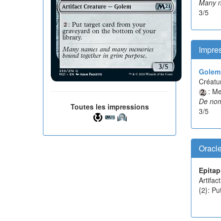
Many n
3/5
Impres
Golem 
Créatur
: Me
De nom
Toutes les impressions
3/5
Oracl
Epita
Artifac
{2}: Pu