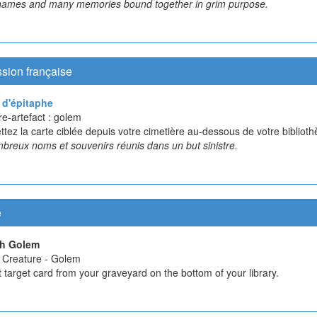
ames and many memories bound together in grim purpose.
sion française
d'épitaphe
e-artefact : golem
ttez la carte ciblée depuis votre cimetière au-dessous de votre bibliot
breux noms et souvenirs réunis dans un but sinistre.
e
ph Golem
t Creature - Golem
t target card from your graveyard on the bottom of your library.