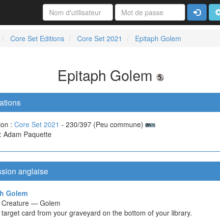
Connexi
A
Core Set Editions
Core Set 2021
Epitaph Golem
Epitaph Golem
ations
ion :
Core Set 2021
- 230/397 (Peu commune)
e : Adam Paquette
ssion anglaise
ph Golem
ct Creature — Golem
t target card from your graveyard on the bottom of your library.