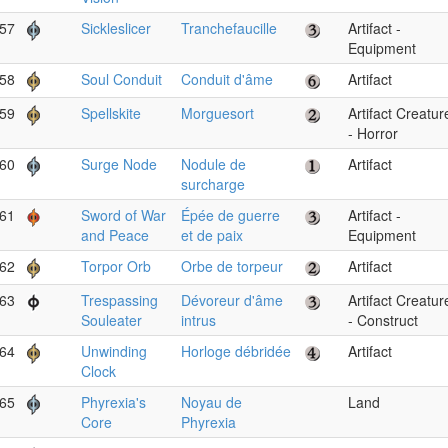
57
Sickleslicer
Tranchefaucille
Artifact -
Equipment
58
Soul Conduit
Conduit d'âme
Artifact
59
Spellskite
Morguesort
Artifact Creatur
- Horror
60
Surge Node
Nodule de
Artifact
surcharge
61
Sword of War
Épée de guerre
Artifact -
and Peace
et de paix
Equipment
62
Torpor Orb
Orbe de torpeur
Artifact
63
Trespassing
Dévoreur d'âme
Artifact Creatur
Souleater
intrus
- Construct
64
Unwinding
Horloge débridée
Artifact
Clock
65
Phyrexia's
Noyau de
Land
Core
Phyrexia