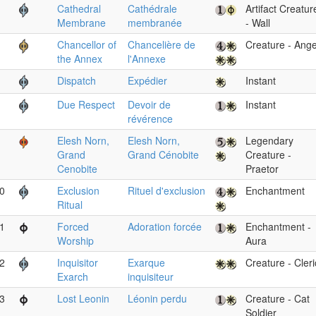
Cathedral
Cathédrale
Artifact Creatur
Membrane
membranée
- Wall
Chancellor of
Chancelière de
Creature - Ange
the Annex
l'Annexe
Dispatch
Expédier
Instant
Due Respect
Devoir de
Instant
révérence
Elesh Norn,
Elesh Norn,
Legendary
Grand
Grand Cénobite
Creature -
Cenobite
Praetor
0
Exclusion
Rituel d'exclusion
Enchantment
Ritual
1
Forced
Adoration forcée
Enchantment -
Worship
Aura
2
Inquisitor
Exarque
Creature - Cleri
Exarch
inquisiteur
3
Lost Leonin
Léonin perdu
Creature - Cat
Soldier