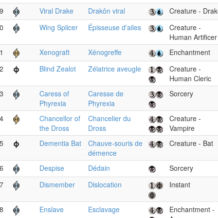
9
Viral Drake
Drakôn viral
Creature - Dra
0
Wing Splicer
Épisseuse d'ailes
Creature -
Human Artificer
1
Xenograft
Xénogreffe
Enchantment
2
Blind Zealot
Zélatrice aveugle
Creature -
Human Cleric
3
Caress of
Caresse de
Sorcery
Phyrexia
Phyrexia
4
Chancellor of
Chancelier du
Creature -
the Dross
Dross
Vampire
5
Dementia Bat
Chauve-souris de
Creature - Bat
démence
6
Despise
Dédain
Sorcery
7
Dismember
Dislocation
Instant
8
Enslave
Esclavage
Enchantment -