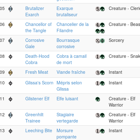
05
Brutalizer
Exarque
Creature - Cleri
Exarch
brutaliseur
06
Chancellor of
Chancelier de la
Creature - Beas
the Tangle
Filandre
07
Corrosive
Bourrasque
Sorcery
Gale
corrosive
08
Death-Hood
Cobra à camail
Creature - Sna
Cobra
de mort
09
Fresh Meat
Viande fraîche
Instant
10
Glissa's Scorn
Mépris selon
Instant
Glissa
11
Glistener Elf
Elfe luisant
Creature - Elf
Warrior
12
Greenhilt
Stagiaire
Creature - Elf
Trainee
vertegarde
Warrior
13
Leeching Bite
Morsure
Instant
pompante