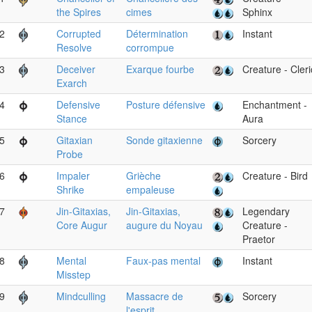
the Spires
cimes
Sphinx
2
Corrupted
Détermination
Instant
Resolve
corrompue
3
Deceiver
Exarque fourbe
Creature - Cleri
Exarch
4
Defensive
Posture défensive
Enchantment -
Stance
Aura
5
Gitaxian
Sonde gitaxienne
Sorcery
Probe
6
Impaler
Grièche
Creature - Bird
Shrike
empaleuse
7
Jin-Gitaxias,
Jin-Gitaxias,
Legendary
Core Augur
augure du Noyau
Creature -
Praetor
8
Mental
Faux-pas mental
Instant
Misstep
9
Mindculling
Massacre de
Sorcery
l'esprit