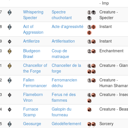
- Imp
7
Whispering
Spectre
Creature -
Specter
chuchotant
Specter
8
Act of
Acte d'agressivité
Instant
Aggression
9
Artillerize
Artillerisation
Instant
0
Bludgeon
Coup de
Enchantment
Brawl
matraque
1
Chancellor of
Chancelier de la
Creature - Gian
the Forge
forge
2
Fallen
Ferromancien
Creature -
Ferromancer
déchu
Human Shama
3
Flameborn
Ferus né des
Creature - Inse
Viron
flammes
4
Furnace
Galopin du
Creature - Beas
Scamp
fourneau
5
Geosurge
Géodéferlement
Sorcery