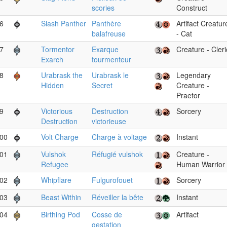
scories
Construct
6
Slash Panther
Panthère
Artifact Creatur
balafreuse
- Cat
7
Tormentor
Exarque
Creature - Cleri
Exarch
tourmenteur
8
Urabrask the
Urabrask le
Legendary
Hidden
Secret
Creature -
Praetor
9
Victorious
Destruction
Sorcery
Destruction
victorieuse
00
Volt Charge
Charge à voltage
Instant
01
Vulshok
Réfugié vulshok
Creature -
Refugee
Human Warrior
02
Whipflare
Fulgurofouet
Sorcery
03
Beast Within
Réveiller la bête
Instant
04
Birthing Pod
Cosse de
Artifact
gestation