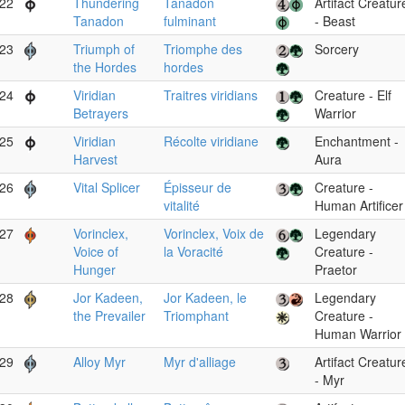
22
Thundering
Tanadon
Artifact Creatur
Tanadon
fulminant
- Beast
23
Triumph of
Triomphe des
Sorcery
the Hordes
hordes
24
Viridian
Traitres viridians
Creature - Elf
Betrayers
Warrior
25
Viridian
Récolte viridiane
Enchantment -
Harvest
Aura
26
Vital Splicer
Épisseur de
Creature -
vitalité
Human Artificer
27
Vorinclex,
Vorinclex, Voix de
Legendary
Voice of
la Voracité
Creature -
Hunger
Praetor
28
Jor Kadeen,
Jor Kadeen, le
Legendary
the Prevailer
Triomphant
Creature -
Human Warrior
29
Alloy Myr
Myr d'alliage
Artifact Creatur
- Myr