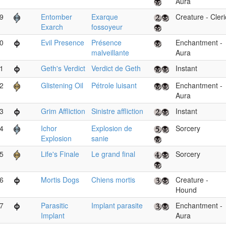
Aura
9
Entomber
Exarque
Creature - Cleri
Exarch
fossoyeur
0
Evil Presence
Présence
Enchantment -
malveillante
Aura
1
Geth's Verdict
Verdict de Geth
Instant
2
Glistening Oil
Pétrole luisant
Enchantment -
Aura
3
Grim Affliction
Sinistre affliction
Instant
4
Ichor
Explosion de
Sorcery
Explosion
sanie
5
Life's Finale
Le grand final
Sorcery
6
Mortis Dogs
Chiens mortis
Creature -
Hound
7
Parasitic
Implant parasite
Enchantment -
Implant
Aura