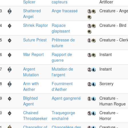
Splicer
capteurs
Artificer
3
Shattered
Ange fracassé
Creature - Ange
Angel
4
Shriek Raptor
Rapace
Creature - Bird
glapissant
5
Suture Priest
Prêtresse de
Creature - Cleri
suture
6
War Report
Rapport de
Instant
guerre
7
Argent
Mutation de
Instant
Mutation
l'argent
8
Arm with
Fourniment
Sorcery
Aether
d'Aether
9
Blighted
Agent gangrené
Creature -
Agent
Human Rogue
0
Chained
Traquegorge
Creature -
Throatseeker
enchaîné
Horror
1
Chancellor of
Chancelière des
Creature -