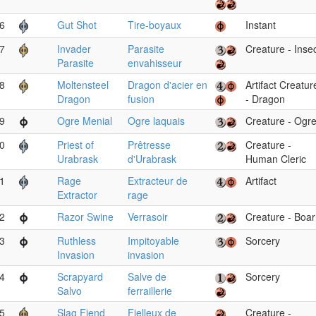
6
Gut Shot
Tire-boyaux
Instant
7
Invader
Parasite
Creature - Inse
Parasite
envahisseur
8
Moltensteel
Dragon d'acier en
Artifact Creatur
Dragon
fusion
- Dragon
9
Ogre Menial
Ogre laquais
Creature - Ogr
0
Priest of
Prêtresse
Creature -
Urabrask
d'Urabrask
Human Cleric
1
Rage
Extracteur de
Artifact
Extractor
rage
2
Razor Swine
Verrasoir
Creature - Boar
3
Ruthless
Impitoyable
Sorcery
Invasion
invasion
4
Scrapyard
Salve de
Sorcery
Salvo
ferraillerie
5
Slag Fiend
Fielleux de
Creature -