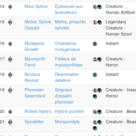
14
Maul Splicer
Épisseuse aux
Creature -
lacérateurs
Human Artificer
15
Melira, Sylvok
Melira, proscrite
Legendary
Outcast
sylvoke
Creature -
Human Scout
16
Mutagenic
Croissance
Instant
Growth
mutagénique
17
Mycosynth
Fielleux de
Creature -
Fiend
mycosynthèse
Horror
18
Noxious
Réanimation
Instant
Revival
délétère
19
Phyrexian
Seigneur
Creature - Inse
Swarmlord
d'essaim
Horror
phyrexian
20
Rotted Hystrix
Hystrix putréfié
Creature - Beas
21
Spinebiter
Morspondyle
Creature - Beas