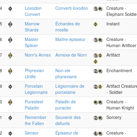
4
Loxodon
Converti loxodon
Creature -
Convert
Elephant Soldie
5
Marrow
Échardes de
Instant
Shards
moelle
6
Master
Maître épisseur
Creature -
Splicer
Human Artificer
7
Norn's Annex
Annexe de Norn
Artifact
8
Phyrexian
Non-vie
Enchantment
Unlife
phyrexiane
9
Porcelain
Légionnaire de
Artifact Creatur
Legionnaire
porcelaine
- Soldier
0
Puresteel
Paladin de
Creature -
Paladin
puracier
Human Knight
1
Remember
Souvenir des
Sorcery
the Fallen
défunts
2
Sensor
Épisseur de
Creature -