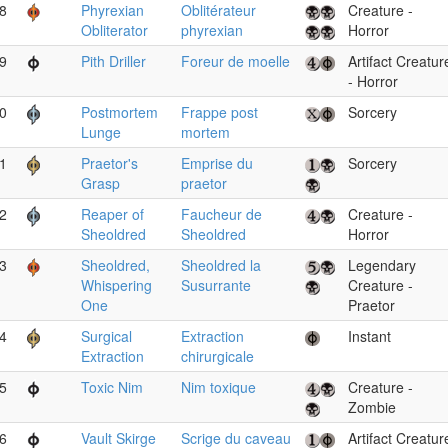
8
Phyrexian
Oblitérateur
Creature -
Obliterator
phyrexian
Horror
9
Pith Driller
Foreur de moelle
Artifact Creatur
- Horror
0
Postmortem
Frappe post
Sorcery
Lunge
mortem
1
Praetor's
Emprise du
Sorcery
Grasp
praetor
2
Reaper of
Faucheur de
Creature -
Sheoldred
Sheoldred
Horror
3
Sheoldred,
Sheoldred la
Legendary
Whispering
Susurrante
Creature -
One
Praetor
4
Surgical
Extraction
Instant
Extraction
chirurgicale
5
Toxic Nim
Nim toxique
Creature -
Zombie
6
Vault Skirge
Scrige du caveau
Artifact Creatur