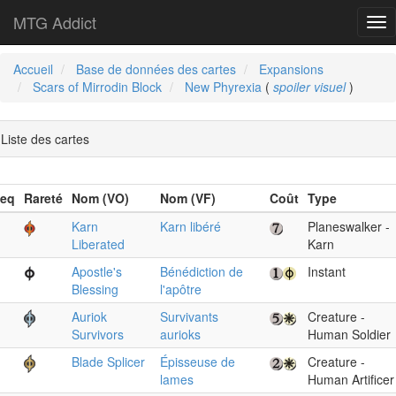
MTG Addict
Tog
nav
Accueil
Base de données des cartes
Expansions
Scars of Mirrodin Block
New Phyrexia
(
spoiler visuel
)
Liste des cartes
eq
Rareté
Nom (VO)
Nom (VF)
Coût
Type
Karn
Karn libéré
Planeswalker -
Liberated
Karn
Apostle's
Bénédiction de
Instant
Blessing
l'apôtre
Auriok
Survivants
Creature -
Survivors
aurioks
Human Soldier
Blade Splicer
Épisseuse de
Creature -
lames
Human Artificer