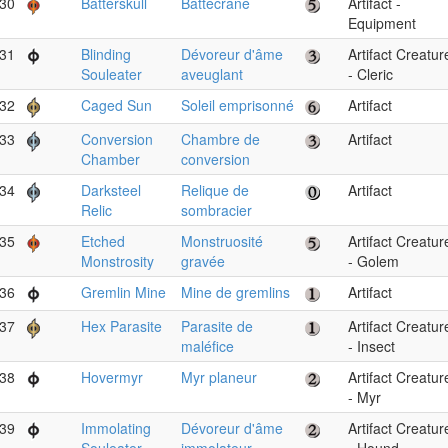
30
Batterskull
Battecrâne
Artifact -
Equipment
31
Blinding
Dévoreur d'âme
Artifact Creatur
Souleater
aveuglant
- Cleric
32
Caged Sun
Soleil emprisonné
Artifact
33
Conversion
Chambre de
Artifact
Chamber
conversion
34
Darksteel
Relique de
Artifact
Relic
sombracier
35
Etched
Monstruosité
Artifact Creatur
Monstrosity
gravée
- Golem
36
Gremlin Mine
Mine de gremlins
Artifact
37
Hex Parasite
Parasite de
Artifact Creatur
maléfice
- Insect
38
Hovermyr
Myr planeur
Artifact Creatur
- Myr
39
Immolating
Dévoreur d'âme
Artifact Creatur