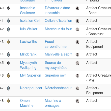
Souleater
immolateur
- Hound
40
Insatiable
Dévoreur d'âme
Artifact Creatur
Souleater
insatiable
- Beast
41
Isolation Cell
Cellule d'isolation
Artifact
42
Kiln Walker
Marcheur du four
Artifact Creatur
- Construct
43
Lashwrithe
Fouet
Artifact -
serpentiforme
Equipment
44
Mindcrank
Manivelle à esprit
Artifact
45
Mycosynth
Source de
Artifact
Wellspring
mycosynthèse
46
Myr Superion
Superion myr
Artifact Creatur
- Myr
47
Necropouncer
Nécrobondisseur
Artifact -
Equipment
48
Omen
Machine à
Artifact
Machine
présages