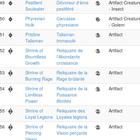
49
Pestilent
Dévoreur d'âme
Artifact Creatur
Souleater
pestiféré
- Insect
50
Phyrexian
Carcasse
Artifact Creatur
Hulk
phyrexiane
- Golem
51
Pristine
Talisman
Artifact
Talisman
immaculé
52
Shrine of
Reliquaire de
Artifact
Boundless
l'Abondante
Growth
croissance
53
Shrine of
Reliquaire de la
Artifact
Burning Rage
Rage brûlante
54
Shrine of
Reliquaire de la
Artifact
Limitless
Puissance
Power
illimitée
55
Shrine of
Reliquaire des
Artifact
Loyal Legions
Loyales légions
56
Shrine of
Reliquaire de la
Artifact
Piercing
Vision perçante
Vision