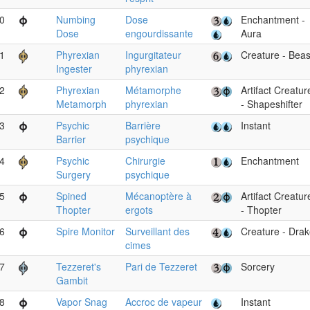
0
Numbing
Dose
Enchantment -
Dose
engourdissante
Aura
1
Phyrexian
Ingurgitateur
Creature - Beas
Ingester
phyrexian
2
Phyrexian
Métamorphe
Artifact Creatur
Metamorph
phyrexian
- Shapeshifter
3
Psychic
Barrière
Instant
Barrier
psychique
4
Psychic
Chirurgie
Enchantment
Surgery
psychique
5
Spined
Mécanoptère à
Artifact Creatur
Thopter
ergots
- Thopter
6
Spire Monitor
Surveillant des
Creature - Dra
cimes
7
Tezzeret's
Pari de Tezzeret
Sorcery
Gambit
8
Vapor Snag
Accroc de vapeur
Instant