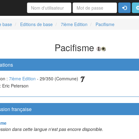
Connexi
A
e base
Editions de base
7ième Edition
Pacifisme
Pacifisme
ations
ion :
7ième Edition
- 29/350 (Commune)
 : Eric Peterson
sion française
sme
ssion dans cette langue n'est pas encore disponible.