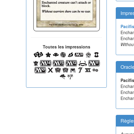
Impre
Pacifi
Enchan
Enchant
Without
Toutes les impressions
Oracl
Pacifi
Enchan
Enchan
Enchant
Règle
Aucune