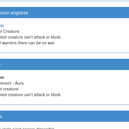
ssion anglaise
sm
t Creature
ed creature can't attack or block.
 warriors there can be no war.
e
sm
tment - Aura
t creature
ed creature can't attack or block.
s
 règle n'est encore disponible.