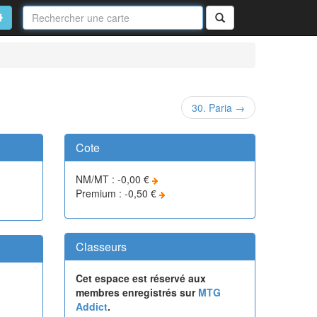
Nom
de
on
vancé
Rechercher
la
carte
30. Paria →
Cote
NM/MT : -0,00 €
Premium : -0,50 €
Classeurs
Cet espace est réservé aux
membres enregistrés sur
MTG
Addict
.