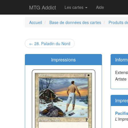
MTG Addict
Les cartes
Aide
Accueil
Base de données des cartes
Produits d
← 28. Paladin du Nord
Impressions
Inform
Extens
Artiste
Impres
Pacifi
L'impre