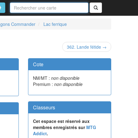
Nom
de
on
vancé
Rechercher
la
carte
dragons Commander
Lac ferrique
362. Lande fétide →
Cote
NM/MT :
non disponible
Premium :
non disponible
Classeurs
Cet espace est réservé aux
membres enregistrés sur
MTG
Addict
.