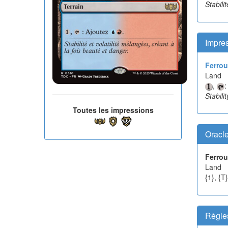
Stabili
Impre
Ferrou
Land
,
Stabili
Toutes les impressions
Oracl
Ferrou
Land
{1}, {T
Règle