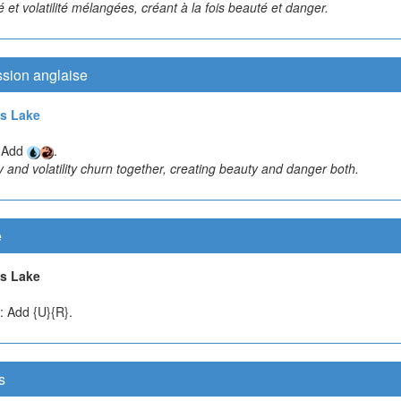
té et volatilité mélangées, créant à la fois beauté et danger.
ssion anglaise
s Lake
: Add
.
ty and volatility churn together, creating beauty and danger both.
e
s Lake
}: Add {U}{R}.
s