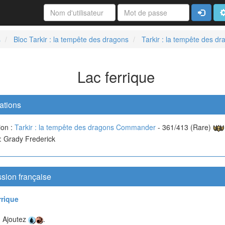
Connexi
A
s
Bloc Tarkir : la tempête des dragons
Tarkir : la tempête des 
Lac ferrique
ations
ion :
Tarkir : la tempête des dragons Commander
- 361/413 (Rare)
 : Grady Frederick
sion française
rrique
 Ajoutez
.