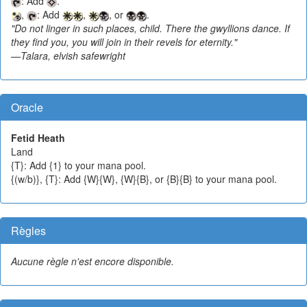
: Add
.
,
: Add
,
, or
.
"Do not linger in such places, child. There the gwyllions dance. If
they find you, you will join in their revels for eternity."
—Talara, elvish safewright
Oracle
Fetid Heath
Land
{T}: Add {1} to your mana pool.
{(w/b)}, {T}: Add {W}{W}, {W}{B}, or {B}{B} to your mana pool.
Règles
Aucune règle n'est encore disponible.